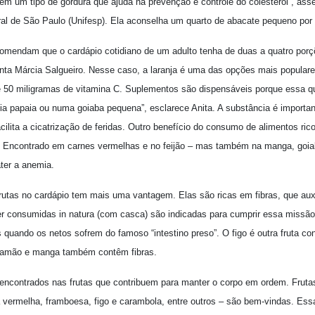
m um tipo de gordura que ajuda na prevenção e controle do colesterol”, ass
ral de São Paulo (Unifesp). Ela aconselha um quarto de abacate pequeno por 
omendam que o cardápio cotidiano de um adulto tenha de duas a quatro porç
enta Márcia Salgueiro. Nesse caso, a laranja é uma das opções mais populare
 50 miligramas de vitamina C. Suplementos são dispensáveis porque essa 
a papaia ou numa goiaba pequena”, esclarece Anita. A substância é importa
acilita a cicatrização de feridas. Outro benefício do consumo de alimentos ri
. Encontrado em carnes vermelhas e no feijão – mas também na manga, goiab
ter a anemia.
s frutas no cardápio tem mais uma vantagem. Elas são ricas em fibras, que a
er consumidas in natura (com casca) são indicadas para cumprir essa missão
quando os netos sofrem do famoso “intestino preso”. O figo é outra fruta co
 mamão e manga também contêm fibras.
ncontrados nas frutas que contribuem para manter o corpo em ordem. Frut
vermelha, framboesa, figo e carambola, entre outros – são bem-vindas. Ess