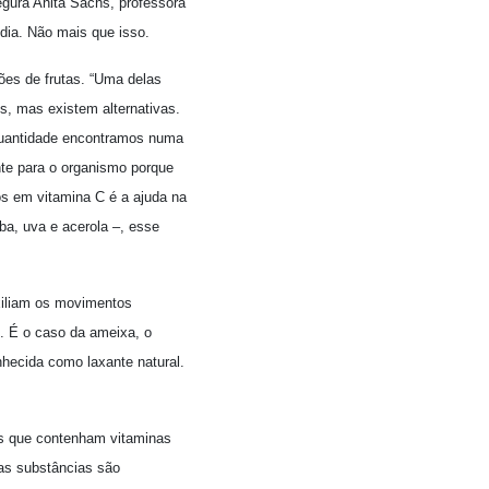
egura Anita Sachs, professora
dia. Não mais que isso.
ões de frutas. “Uma delas
s, mas existem alternativas.
quantidade encontramos numa
nte para o organismo porque
cos em vitamina C é a ajuda na
a, uva e acerola –, esse
uxiliam os movimentos
. É o caso da ameixa, o
nhecida como laxante natural.
as que contenham vitaminas
as substâncias são