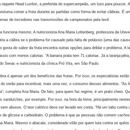
raquete Head Luxilon, a preferida do supercampeão, um luxo para poucos. A
ostuma comer a fruta durante as partidas como forma de evitar cãibras. É u
entenas de torcedores nas transmissões de campeonatos pela tevê.
ia funciona mesmo. A nutricionista Ana Maria Lottenberg, professora da Univ
tra a cãibra se o problema for causado pela falta de potássio (uma das causa
o gosta do sabor da fruta encontra outras opções para driblar o problema. A l
ássio com menos calorias. “A banana prata tem 71 calorias. Já a laranja-pêra,
 do Senac e nutricionista da clínica Pró Vita, em São Paulo.
ibra é apenas um dos benefícios das frutas. Por isso, os especialistas estão
 do verão para incentivar, mais uma vez, o consumo desses alimentos. “As f
”, completa Ana Maria. De fato, para quem faz regime, é um prato cheio. Q
sanduíches, por exemplo. Por isso, na hora da fome, principalmente nestes d
sem abusos. O teor calórico deve ser levado em conta. “Há um tabu contra 
es de glicose e carboidrato. O problema é que as pessoas não comem cacho
na Maria. Mesmo o abacate, considerado vilão por quem luta contra os quilo