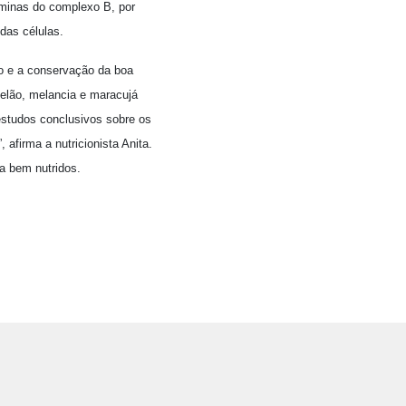
aminas do complexo B, por
das células.
io e a conservação da boa
melão, melancia e maracujá
 estudos conclusivos sobre os
afirma a nutricionista Anita.
a bem nutridos.