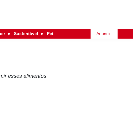
her
Sustentável
Pet
Anuncie
mir esses alimentos