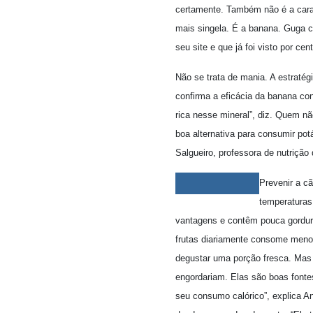
certamente. Também não é a cara 
mais singela. É a banana. Guga c
seu site e que já foi visto por c
Não se trata de mania. A estratég
confirma a eficácia da banana con
rica nesse mineral”, diz. Quem nã
boa alternativa para consumir pot
Salgueiro, professora de nutrição
Prevenir a cã
temperaturas
vantagens e contêm pouca gordura
frutas diariamente consome menos 
degustar uma porção fresca. Mas 
engordariam. Elas são boas font
seu consumo calórico”, explica A