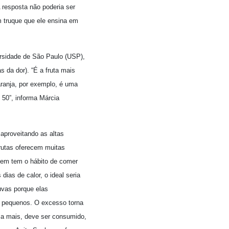
 resposta não poderia ser
m truque que ele ensina em
ersidade de São Paulo (USP),
s da dor). “É a fruta mais
aranja, por exemplo, é uma
 50”, informa Márcia
 aproveitando as altas
rutas oferecem muitas
uem tem o hábito de comer
ias de calor, o ideal seria
uvas porque elas
s pequenos. O excesso torna
s a mais, deve ser consumido,