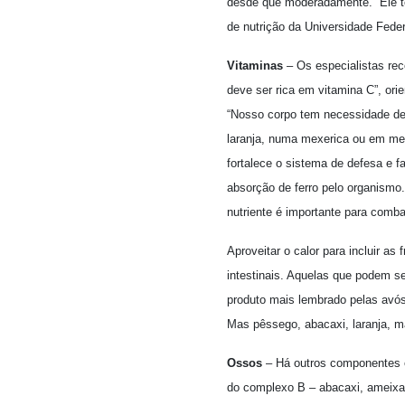
desde que moderadamente. “Ele te
de nutrição da Universidade Fede
Vitaminas
– Os especialistas rec
deve ser rica em vitamina C”, ori
“Nosso corpo tem necessidade de
laranja, numa mexerica ou em mei
fortalece o sistema de defesa e f
absorção de ferro pelo organismo
nutriente é importante para comba
Aproveitar o calor para incluir a
intestinais. Aquelas que podem s
produto mais lembrado pelas avós 
Mas pêssego, abacaxi, laranja,
Ossos
– Há outros componentes e
do complexo B – abacaxi, ameixa 