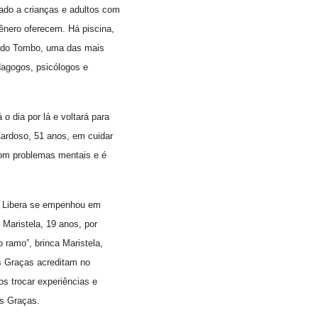
nado a crianças e adultos com
ênero oferecem. Há piscina,
ia do Tombo, uma das mais
edagogos, psicólogos e
o dia por lá e voltará para
Cardoso, 51 anos, em cuidar
 com problemas mentais e é
, Libera se empenhou em
 Maristela, 19 anos, por
 ramo”, brinca Maristela,
s Graças acreditam no
os trocar experiências e
as Graças.