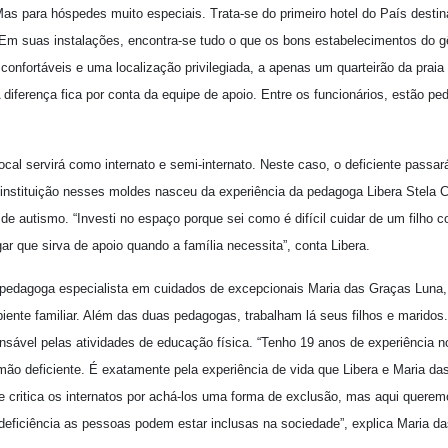
 Mas para hóspedes muito especiais. Trata-se do primeiro hotel do País desti
. Em suas instalações, encontra-se tudo o que os bons estabelecimentos do g
 confortáveis e uma localização privilegiada, a apenas um quarteirão da pra
A diferença fica por conta da equipe de apoio. Entre os funcionários, estão p
cal servirá como internato e semi-internato. Neste caso, o deficiente passará 
a instituição nesses moldes nasceu da experiência da pedagoga Libera Stela 
e de autismo. “Investi no espaço porque sei como é difícil cuidar de um filho
gar que sirva de apoio quando a família necessita”, conta Libera.
edagoga especialista em cuidados de excepcionais Maria das Graças Luna
iente familiar. Além das duas pedagogas, trabalham lá seus filhos e maridos.
onsável pelas atividades de educação física. “Tenho 19 anos de experiência no
ão deficiente. É exatamente pela experiência de vida que Libera e Maria da
te critica os internatos por achá-los uma forma de exclusão, mas aqui querem
ficiência as pessoas podem estar inclusas na sociedade”, explica Maria d