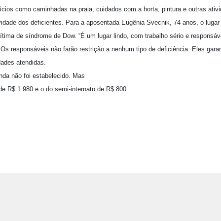
cícios como caminhadas na praia, cuidados com a horta, pintura e outras ativ
ividade dos deficientes. Para a aposentada Eugênia Svecnik, 74 anos, o lugar
 vítima de síndrome de Dow. “É um lugar lindo, com trabalho sério e responsáv
 Os responsáveis não farão restrição a nenhum tipo de deficiência. Eles gar
dades atendidas.
inda não foi estabelecido. Mas
de R$ 1.980 e o do semi-internato de R$ 800.