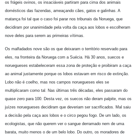
os frágeis ovinos, os insaciáveis partiram para cima dos animais
domésticos das fazendas, ameaçando cães, gatos e galinhas. A
matança foi tal que o caso foi parar nos tribunais da Noruega, que
decidiram por unanimidade pela volta da caça aos lobos e escolheram
nove deles para serem as primeiras vítimas.
Os malfadados nove são os que deixaram o território reservado para
eles, na fronteira da Noruega com a Suécia. Há 30 anos, suecos e
noruegueses estabeleceram essa zona de proteção e proibiram a caça
ao animal justamente porque os lobos estavam em risco de extinção.
Lobo não é coelho, mas nos campos noruegueses eles se
multiplicaram como tal. Nas últimas três décadas, eles passaram do
quase zero para 100. Desta vez, os suecos não deram palpite, mas os
juízes noruegueses decidiram que deveriam ser sacrificados. Mal saiu
a decisão pela caça aos lobos e o circo pegou fogo. De um lado, os
ecologistas, que não querem ver o sangue derramado nem de uma
barata, muito menos o de um belo lobo. Do outro, os moradores de