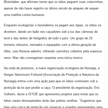
Østerdalen, que afirmam temer que os lobos peguem suas criancinhas,
apesar de não haver registro no último século de ataques de sequer
uma matilha contra humanos.
Enquanto ecologistas e fazendeiros se pegam aos tapas, os lobos se
divertem, dando um baile nos caçadores sob a luz das câmeras de
tevê e das lentes de fotógrafos de todo o país. Um grupo de 23
homens robustos, treinados e equipados com a última geração de
rifles, saiu floresta adentro, trilhando caminhos cobertos pela espessa
neve. Mas não conseguiram espantar uma única mosca.
Na onda de protestos, a maior organização ecologista da Noruega, a
Norges Naturnvern Forbund (Associação de Proteção à Natureza da
Noruega) entrou com uma ação para que os lobos continuem sob a
proteção da lei que proíbe a caça. O presidente da organização, Eric
Solheim, disse a ISTOÉ que apresentou projetos para evitar que os
lobos saiam desesperados atrás das pobres ovelhas. “Sugerimos que
haja uma cerca de proteção nas reservas e guardas permanentes para