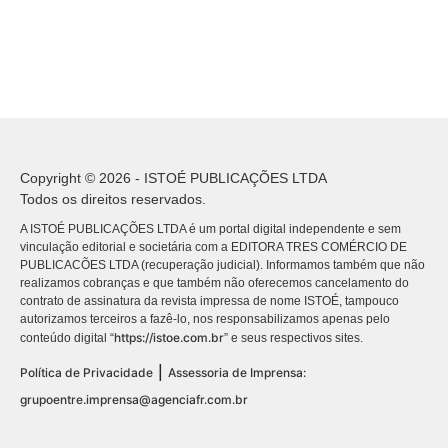
Copyright © 2026 - ISTOÉ PUBLICAÇÕES LTDA
Todos os direitos reservados.
A ISTOÉ PUBLICAÇÕES LTDA é um portal digital independente e sem
vinculação editorial e societária com a EDITORA TRES COMÉRCIO DE
PUBLICACÕES LTDA (recuperação judicial). Informamos também que não
realizamos cobranças e que também não oferecemos cancelamento do
contrato de assinatura da revista impressa de nome ISTOÉ, tampouco
autorizamos terceiros a fazê-lo, nos responsabilizamos apenas pelo
https://istoe.com.br
conteúdo digital “
” e seus respectivos sites.
|
Política de Privacidade
Assessoria de Imprensa:
grupoentre.imprensa@agenciafr.com.br