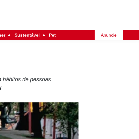
her
Sustentável
Pet
Anuncie
 hábitos de pessoas
r