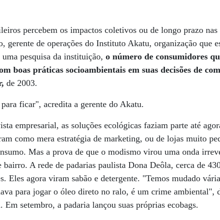
leiros percebem os impactos coletivos ou de longo prazo nas
o, gerente de operações do Instituto Akatu, organização que 
 uma pesquisa da instituição,
o número de consumidores qu
om boas práticas socioambientais em suas decisões de c
r,
de 2003.
para ficar", acredita a gerente do Akatu.
ista empresarial, as soluções ecológicas faziam parte até ago
aram como mera estratégia de marketing, ou de lojas muito p
onsumo. Mas a prova de que o modismo virou uma onda irrever
 bairro. A rede de padarias paulista Dona Deôla, cerca de 430 
s. Eles agora viram sabão e detergente. "Temos mudado várias
dava para jogar o óleo direto no ralo, é um crime ambiental", 
. Em setembro, a padaria lançou suas próprias ecobags.