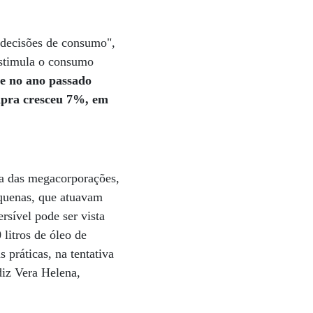
 decisões de consumo",
estimula o consumo
e no ano passado
ompra cresceu 7%, em
ra das megacorporações,
equenas, que atuavam
sível pode ser vista
litros de óleo de
 práticas, na tentativa
diz Vera Helena,