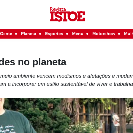
Gente
Planeta
Esportes
Menu
Motorshow
Mul
des no planeta
 meio ambiente vencem modismos e afetações e mudam
 a incorporar um estilo sustentável de viver e trabalha