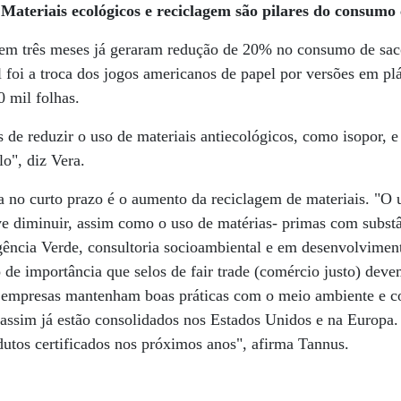
iais ecológicos e reciclagem são pilares do consumo 
em três meses já geraram redução de 20% no consumo de saco
l foi a troca dos jogos americanos de papel por versões em plá
 mil folhas.
de reduzir o uso de materiais antiecológicos, como isopor, e 
o", diz Vera.
 no curto prazo é o aumento da reciclagem de materiais. "O u
ve diminuir, assim como o uso de matérias- primas com substâ
gência Verde, consultoria socioambiental e em desenvolviment
de importância que selos de fair trade (comércio justo) deve
as empresas mantenham boas práticas com o meio ambiente e 
 assim já estão consolidados nos Estados Unidos e na Europa.
utos certificados nos próximos anos", afirma Tannus.