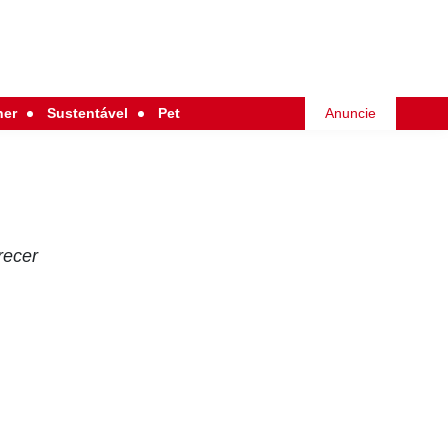
her
Sustentável
Pet
Anuncie
recer