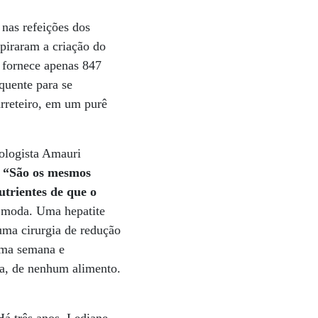
nas refeições dos
spiraram a criação do
 fornece apenas 847
quente para se
rreteiro, em um purê
iologista Amauri
.
“São os mesmos
trientes de que o
 moda. Uma hepatite
uma cirurgia de redução
uma semana e
da, de nenhum alimento.