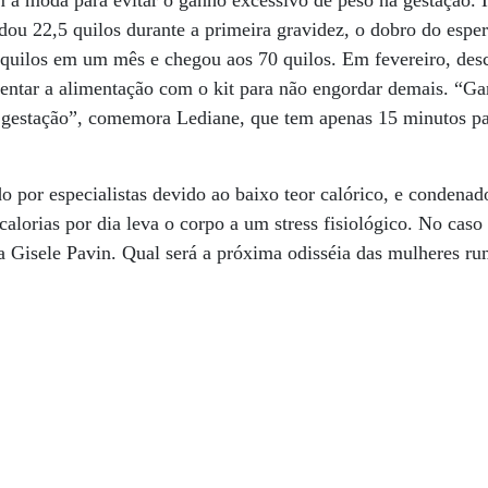
 à moda para evitar o ganho excessivo de peso na gestação. 
dou 22,5 quilos durante a primeira gravidez, o dobro do esp
 quilos em um mês e chegou aos 70 quilos. Em fevereiro, des
entar a alimentação com o kit para não engordar demais. “Ga
 gestação”, comemora Lediane, que tem apenas 15 minutos p
do por especialistas devido ao baixo teor calórico, e condena
alorias por dia leva o corpo a um stress fisiológico. No caso 
sta Gisele Pavin. Qual será a próxima odisséia das mulheres r