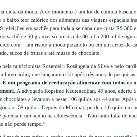
a dieta da moda. A do momento é um kit de comida baseado 
e o baixo teor calórico dos alimentos das viagens espaciais in
9 refeições em sachês para toda a semana que custa R$ 380 e
no sachê de 50 gramas só precisa de 80 ml a 200 ml de água 
ecido com – um risoto à moda pizzaiolo ou em um arroz-de-ca
ado, sucos de frutas e até musse de chocolate.
 pela nutricionista Rosemeiri Rosângela da Silva e pelo card
a Intercardio, que lançaram o kit após três anos de pesquisas
. É um programa de reeducação alimentar com todos os nu
emeiri.
A advogada Ropsime Keutenedjian, 49 anos, aderiu à
or chocolates a levaram a pesar 106 quilos aos 44 anos. Após 
gou aos 59 quilos. Depois do Maxinat, perdeu 1,6 quilo em 
 pareciam um sonho na adolescência. “Não sinto falta de na
te não perde tempo.”