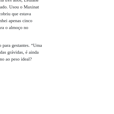
Há três anos, Lediane
erado. Usou o Maxinat
cobriu que estava
nhei apenas cinco
ara o almoço no
do para gestantes. “Uma
das grávidas, é ainda
umo ao peso ideal?