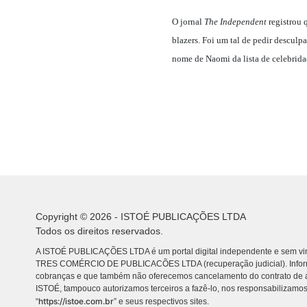
O jornal
The Independent
registrou 
blazers. Foi um tal de pedir desculp
nome de Naomi da lista de celebrida
Copyright © 2026 - ISTOÉ PUBLICAÇÕES LTDA
Todos os direitos reservados.
A ISTOÉ PUBLICAÇÕES LTDA é um portal digital independente e sem vin
TRES COMÉRCIO DE PUBLICACÕES LTDA (recuperação judicial). Info
cobranças e que também não oferecemos cancelamento do contrato de a
ISTOÉ, tampouco autorizamos terceiros a fazê-lo, nos responsabilizamos
https://istoe.com.br
“
” e seus respectivos sites.