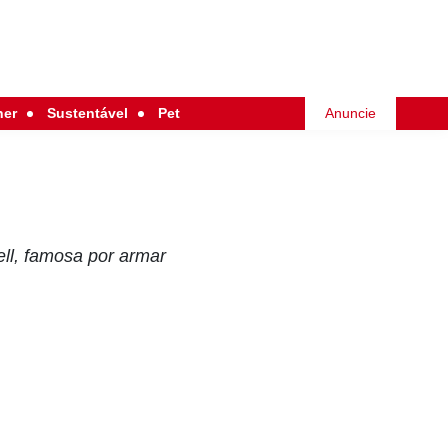
her
Sustentável
Pet
Anuncie
ll, famosa por armar