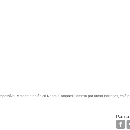
impossível. A modelo britânica Naomi Campbell, famosa por armar barracos, está p
Para co