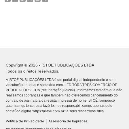
Copyright © 2026 - ISTOÉ PUBLICAÇÕES LTDA
Todos os direitos reservados.
A ISTOÉ PUBLICAÇÕES LTDA é um portal digital independente e sem
vinculação editorial e societária com a EDITORA TRES COMÉRCIO DE
PUBLICACÕES LTDA (recuperação judicial). Informamos também que não
realizamos cobranças e que também não oferecemos cancelamento do
contrato de assinatura da revista impressa de nome ISTOÉ, tampouco
autorizamos terceiros a fazê-lo, nos responsabilizamos apenas pelo
https://istoe.com.br
conteúdo digital “
” e seus respectivos sites.
|
Política de Privacidade
Assessoria de Imprensa:
grupoentre.imprensa@agenciafr.com.br