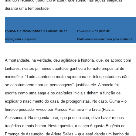
marido Frederico (Maurício Mattar), que sumiu nas águas salgadas
durante uma tempestade.
FARIAS e o casal Andrada e Carolina:tiro de
FAGUNDES na pele de
espingarda e explosão
Bartolomeu:envenenado pela cunhada
A mortandade, na verdade, deu agilidade à história, que, de acordo com
Linhares, nestes primeiros capítulos ganhou o formato proposital de
minissérie. “Tudo aconteceu muito rápido para os telespectadores não
se acostumarem com os personagens”, justifica ele. A novela foi
escrita como uma saga e os capítulos iniciais tinham a função de
explicar o nascimento do casal de protagonistas. No caso, Guma – o
heróico pescador vivido por Marcos Palmeira – e Lívia (Flavia
Alessandra). Na segunda fase, que já se iniciou, deve haver menos
tragédias e mais humor. Neste quesito, a ricaça Augusta Eugênia de
Proença de Assunção, de Arlete Salles – que está dando um banho de