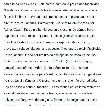
das oito da Rede Globo –, ele estaria com seus problemas resolvidos.
Nos dez capítulos iniciais da história assinada por Aguinaldo Silva e
Ricardo Linhares morreram nada menos que oito personagens em
circunstâncias variadas. Bartolomeu Guerreiro foi envenenado por
Adma (Cássia Kiss), mulher de seu ambicioso irmão gêmeo Felix,
papel duplo de Antonio Fagundes. Leôncio (Tuca Andrada) e Laura
(Carolina Kasting) sumiram do mapa na explosão de um barco,
provocada pela polícia que os perseguia. O coronel Jurandir (Reginaldo
Farias) acabou morto por um tiro da espingarda de Rosa Palmeirão
(Luiza Tomé) – ele estuprou sua irmã Cecília (Luiza Curvo), que,
ultrajada, se enforcou. Arlete (Letícia Sabatella), prestes a ser
assassinada a mando da pérfida Adma, também se suicida jogando-se
no mar. Eulália (Cristiana Oliveira) teve uma morte não premeditada.
Faleceu após o parto e, fazendo jus aos toques de realismo fantástico
e de religiosidade que marcam a trama, abertamente inspirada no
universo de Jorge Amado, surgiu na forma de Iemanjá para buscar o