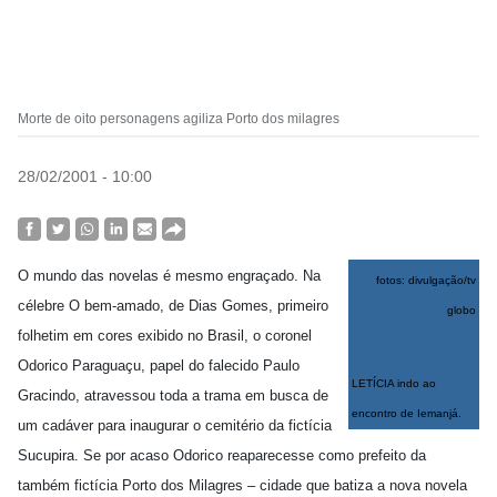
Morte de oito personagens agiliza Porto dos milagres
28/02/2001 - 10:00
O mundo das novelas é mesmo engraçado. Na
fotos: divulgação/tv
célebre O bem-amado, de Dias Gomes, primeiro
globo
folhetim em cores exibido no Brasil, o coronel
Odorico Paraguaçu, papel do falecido Paulo
LETÍCIA indo ao
Gracindo, atravessou toda a trama em busca de
encontro de Iemanjá.
um cadáver para inaugurar o cemitério da fictícia
Sucupira. Se por acaso Odorico reaparecesse como prefeito da
também fictícia Porto dos Milagres – cidade que batiza a nova novela