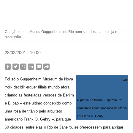
Criação de um Museu Guggenheim no Rio nem saiudos planos e já rende
discussão
28/02/2001 - 10:00
Foi só o Guggenheim Museum de Nova
AP
York decidir erguer filiais mundo afora,
criando as festejadas versões de Berlim
O prédio de Bilbao, Espanha, foi
e Bilbao – este último concebido como
concebido como uma rosa de titânio
uma rosa de titânio pelo arquiteto
por Frank O. Gehry.
americano Frank O. Gehry –, para que
60 cidades, entre elas o Rio de Janeiro, se oferecessem para abrigar