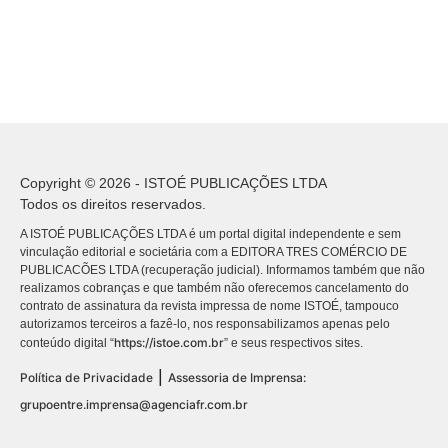
Copyright © 2026 - ISTOÉ PUBLICAÇÕES LTDA
Todos os direitos reservados.
A ISTOÉ PUBLICAÇÕES LTDA é um portal digital independente e sem
vinculação editorial e societária com a EDITORA TRES COMÉRCIO DE
PUBLICACÕES LTDA (recuperação judicial). Informamos também que não
realizamos cobranças e que também não oferecemos cancelamento do
contrato de assinatura da revista impressa de nome ISTOÉ, tampouco
autorizamos terceiros a fazê-lo, nos responsabilizamos apenas pelo
https://istoe.com.br
conteúdo digital “
” e seus respectivos sites.
|
Política de Privacidade
Assessoria de Imprensa:
grupoentre.imprensa@agenciafr.com.br