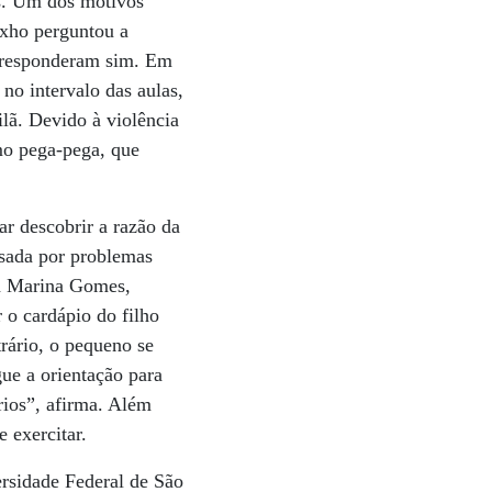
os. Um dos motivos
exho perguntou a
% responderam sim. Em
no intervalo das aulas,
ilã. Devido à violência
mo pega-pega, que
ar descobrir a razão da
usada por problemas
ta Marina Gomes,
 o cardápio do filho
trário, o pequeno se
gue a orientação para
rios”, afirma. Além
 exercitar.
ersidade Federal de São