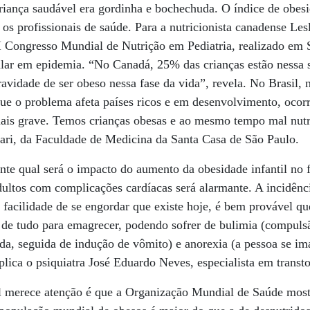
riança saudável era gordinha e bochechuda. O índice de obesi
s profissionais de saúde. Para a nutricionista canadense Les
III Congresso Mundial de Nutrição em Pediatria, realizado em
alar em epidemia. “No Canadá, 25% das crianças estão nessa s
avidade de ser obeso nessa fase da vida”, revela. No Brasil, n
 que o problema afeta países ricos e em desenvolvimento, oc
mais grave. Temos crianças obesas e ao mesmo tempo mal nutr
iari, da Faculdade de Medicina da Santa Casa de São Paulo.
te qual será o impacto do aumento da obesidade infantil no f
ultos com complicações cardíacas será alarmante. A incidênc
facilidade de se engordar que existe hoje, é bem provável q
de tudo para emagrecer, podendo sofrer de bulimia (compulsã
da, seguida de indução de vômito) e anorexia (a pessoa se im
plica o psiquiatra José Eduardo Neves, especialista em transt
 merece atenção é que a Organização Mundial de Saúde most