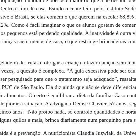
a população mundial de obesos é maior do que a de desnutrid
Dentro e fora de casa. Estudo recente feito pelo Instituto Sod
lusive o Brasil, se elas comem o que querem na escola: 68,8
8,2%. Como é fácil imaginar o que os alunos gostam de comer 
dos pequenos está perdendo qualidade. A inatividade é outra v
crianças saem menos de casa, o que restringe brincadeiras co
ladeira de frutas e obrigar a criança a fazer natação sem tent
 vezes, a questão é complexa. “A gula excessiva pode ser ca
 ser pesquisado para que o tratamento seja adequado”, ressal
a PUC de São Paulo. Ela diz ainda que não se deve diferenciar
r alimentos. O certo é equilibrar a dieta da família. Caso con
ode piorar a situação. A advogada Denise Chavier, 57 anos, se
 cinco anos. “Não proíbo nada, só controlo quantidades e horá
lguns quilos a mais, brinca diariamente num parquinho para se
saída é a prevenção. A nutricionista Claudia Juzwiak, da Univ