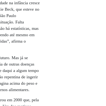
dade na infância cresce
lie Beck, que esteve no
 São Paulo
ituação. Falta
ão há estatísticas, mas
orrendo até mesmo em
idas”, afirma o
uturo. Mas já se
ia de outras doenças
ue daqui a algum tempo
o repentina de ingerir
agina acima do peso e
ornos alimentares.
rou em 2000 que, pela