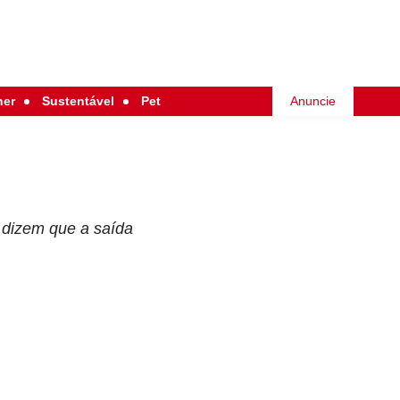
her
Sustentável
Pet
Anuncie
s dizem que a saída