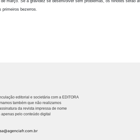
l de março. Se a gravidez se desenvolver sem problemas, os filhotes serão 
 primeiros bezerros.
culação editorial e societária com a EDITORA
rmamos também que não realizamos
ssinatura da revista impressa de nome
 apenas pelo conteúdo digital
nsa@agenciafr.com.br