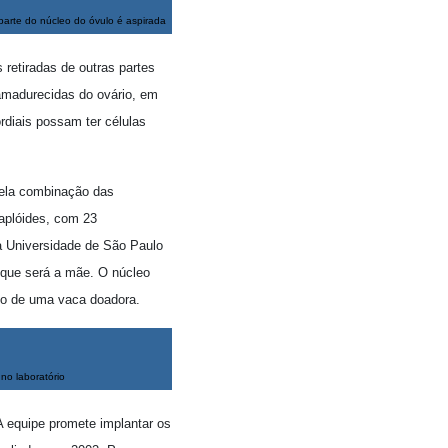
arte do núcleo do óvulo é aspirada
 retiradas de outras partes
 amadurecidas do ovário, em
rdiais possam ter células
pela combinação das
aplóides, com 23
a Universidade de São Paulo
 que será a mãe. O núcleo
ado de uma vaca doadora.
no laboratório
 A equipe promete implantar os