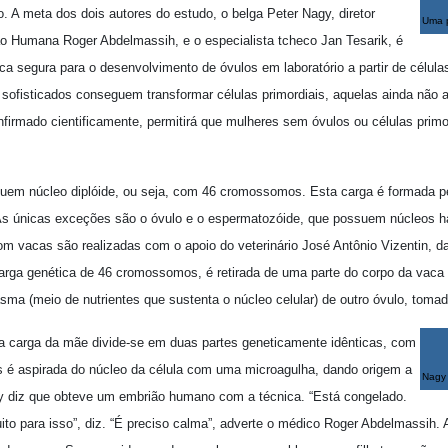
o. A meta dos dois autores do estudo, o belga Peter Nagy, diretor
Uma p
ão Humana Roger Abdelmassih, e o especialista tcheco Jan Tesarik, é
ica segura para o desenvolvimento de óvulos em laboratório a partir de células
s sofisticados conseguem transformar células primordiais, aquelas ainda não
nfirmado cientificamente, permitirá que mulheres sem óvulos ou células primo
.
uem núcleo diplóide, ou seja, com 46 cromossomos. Esta carga é formada 
 As únicas exceções são o óvulo e o espermatozóide, que possuem núcleos h
 vacas são realizadas com o apoio do veterinário José Antônio Vizentin, d
arga genética de 46 cromossomos, é retirada de uma parte do corpo da vaca
asma (meio de nutrientes que sustenta o núcleo celular) de outro óvulo, tom
a carga da mãe divide-se em duas partes geneticamente idênticas, com
é aspirada do núcleo da célula com uma microagulha, dando origem a
Nagy 
gy diz que obteve um embrião humano com a técnica. “Está congelado.
uito para isso”, diz. “É preciso calma”, adverte o médico Roger Abdelmassih.