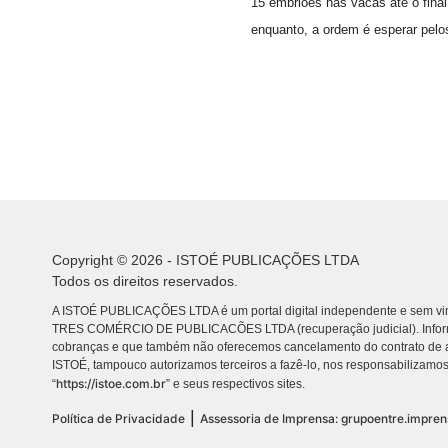
15 embriões nas vacas até o fina
enquanto, a ordem é esperar pelos
Copyright © 2026 - ISTOÉ PUBLICAÇÕES LTDA
Todos os direitos reservados.
A ISTOÉ PUBLICAÇÕES LTDA é um portal digital independente e sem vin
TRES COMÉRCIO DE PUBLICACÕES LTDA (recuperação judicial). Info
cobranças e que também não oferecemos cancelamento do contrato de a
ISTOÉ, tampouco autorizamos terceiros a fazê-lo, nos responsabilizamos
https://istoe.com.br
“
” e seus respectivos sites.
|
Política de Privacidade
Assessoria de Imprensa: grupoentre.impre