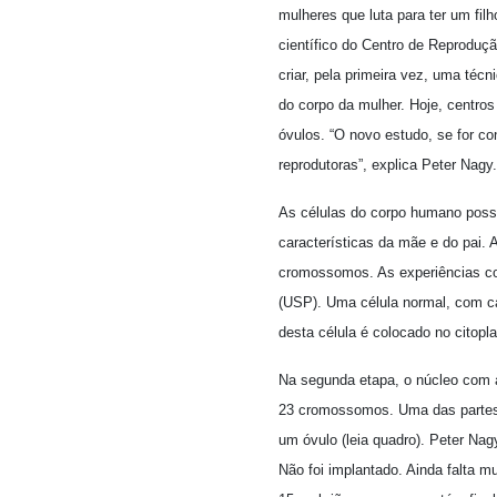
mulheres que luta para ter um filh
científico do Centro de Reproduç
criar, pela primeira vez, uma técn
do corpo da mulher. Hoje, centro
óvulos. “O novo estudo, se for co
reprodutoras”, explica Peter Nagy
As células do corpo humano poss
características da mãe e do pai.
cromossomos. As experiências com
(USP). Uma célula normal, com c
desta célula é colocado no citopl
Na segunda etapa, o núcleo com 
23 cromossomos. Uma das partes 
um óvulo (leia quadro). Peter Na
Não foi implantado. Ainda falta m