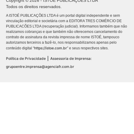
Copyright © 2026 - ISTOÉ PUBLICAÇÕES LTDA
Todos os direitos reservados.
A ISTOÉ PUBLICAÇÕES LTDA é um portal digital independente e sem
vinculação editorial e societária com a EDITORA TRES COMÉRCIO DE
PUBLICACÕES LTDA (recuperação judicial). Informamos também que não
realizamos cobranças e que também não oferecemos cancelamento do
contrato de assinatura da revista impressa de nome ISTOÉ, tampouco
autorizamos terceiros a fazê-lo, nos responsabilizamos apenas pelo
https://istoe.com.br
conteúdo digital “
” e seus respectivos sites.
|
Política de Privacidade
Assessoria de Imprensa:
grupoentre.imprensa@agenciafr.com.br