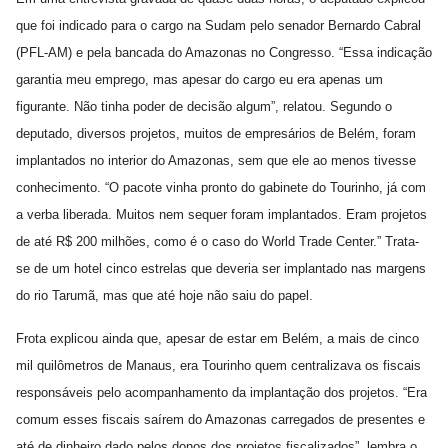
que foi indicado para o cargo na Sudam pelo senador Bernardo Cabral
(PFL-AM) e pela bancada do Amazonas no Congresso. “Essa indicação
garantia meu emprego, mas apesar do cargo eu era apenas um
figurante. Não tinha poder de decisão algum”, relatou. Segundo o
deputado, diversos projetos, muitos de empresários de Belém, foram
implantados no interior do Amazonas, sem que ele ao menos tivesse
conhecimento. “O pacote vinha pronto do gabinete do Tourinho, já com
a verba liberada. Muitos nem sequer foram implantados. Eram projetos
de até R$ 200 milhões, como é o caso do World Trade Center.” Trata-
se de um hotel cinco estrelas que deveria ser implantado nas margens
do rio Tarumã, mas que até hoje não saiu do papel.
Frota explicou ainda que, apesar de estar em Belém, a mais de cinco
mil quilômetros de Manaus, era Tourinho quem centralizava os fiscais
responsáveis pelo acompanhamento da implantação dos projetos. “Era
comum esses fiscais saírem do Amazonas carregados de presentes e
até de dinheiro dado pelos donos dos projetos fiscalizados”, lembra o