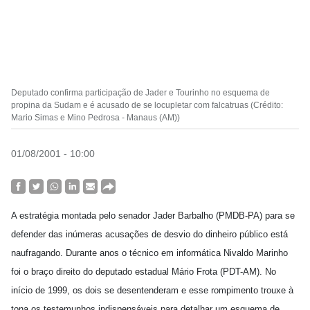
Deputado confirma participação de Jader e Tourinho no esquema de
propina da Sudam e é acusado de se locupletar com falcatruas (Crédito:
Mario Simas e Mino Pedrosa - Manaus (AM))
01/08/2001 - 10:00
A estratégia montada pelo senador Jader Barbalho (PMDB-PA) para se
defender das inúmeras acusações de desvio do dinheiro público está
naufragando. Durante anos o técnico em informática Nivaldo Marinho
foi o braço direito do deputado estadual Mário Frota (PDT-AM). No
início de 1999, os dois se desentenderam e esse rompimento trouxe à
tona os testemunhos indispensáveis para detalhar um esquema de