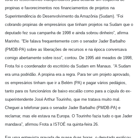
propinas e favorecimentos nos financiamentos de projetos na
Superintendência do Desenvolvimento da Amazônia (Sudam). “Foi
cobrando propinas de empresários que tinham projetos na Sudam que o
deputado fez sua campanha de 1998 e ainda sobrou dinheiro”, afirma
Marinho. “Ele falava frequentemente com o senador Jader Barbalho
(PMDB-PA) sobre as liberações de recursos e na época conversava
comigo abertamente sobre isso”, contou. De 1995 até meados de 1998,
Frota foi o coordenador do escritório da Sudam em Manaus. “A Sudam
era uma podridão. A propina era a regra. Para ter um projeto aprovado,
os empresários tinham que ir a Belém (PA) e pagar vários pedágios,
tanto para os funcionários de baixo escalão como para a cúpula do ex-
superintendente José Arthur Tourinho, que me tratava muito mal.
Cheguei a telefonar para o senador Jader Barbalho (PMDB-PA) e
reclamar, mas ele estava na Europa. O Tourinho fazia tudo o que Jader
mandava”, afirmou Frota a ISTOÉ na quinta-feira 26.
Em uma entrevista gravada de quase duas horas, o deputado explicou