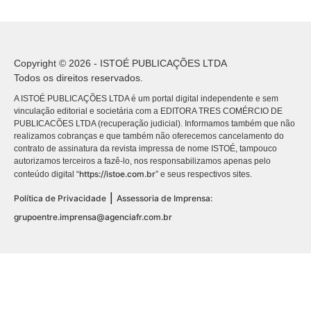
Copyright © 2026 - ISTOÉ PUBLICAÇÕES LTDA
Todos os direitos reservados.
A ISTOÉ PUBLICAÇÕES LTDA é um portal digital independente e sem
vinculação editorial e societária com a EDITORA TRES COMÉRCIO DE
PUBLICACÕES LTDA (recuperação judicial). Informamos também que não
realizamos cobranças e que também não oferecemos cancelamento do
contrato de assinatura da revista impressa de nome ISTOÉ, tampouco
autorizamos terceiros a fazê-lo, nos responsabilizamos apenas pelo
https://istoe.com.br
conteúdo digital “
” e seus respectivos sites.
|
Política de Privacidade
Assessoria de Imprensa:
grupoentre.imprensa@agenciafr.com.br