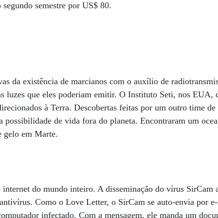
o segundo semestre por US$ 80.
s da existência de marcianos com o auxílio de radiotransmis
s luzes que eles poderiam emitir. O Instituto Seti, nos EUA, c
 direcionados à Terra. Descobertas feitas por um outro time de
a possibilidade de vida fora do planeta. Encontraram um oce
e gelo em Marte.
e internet do mundo inteiro. A disseminação do vírus SirCam a
ntivírus. Como o Love Letter, o SirCam se auto-envia por e-
 computador infectado. Com a mensagem, ele manda um docum