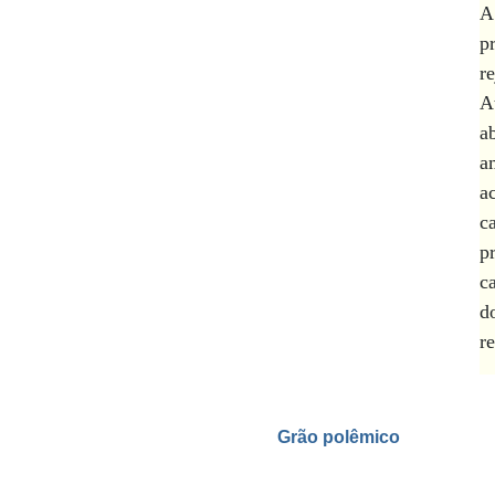
A
p
r
A
a
a
a
c
p
c
d
r
Grão polêmico