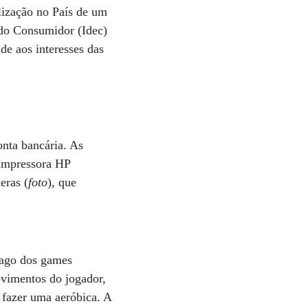
alização no País de um
a do Consumidor (Idec)
nde aos interesses das
onta bancária. As
 impressora HP
eras (
foto
), que
mago dos games
ovimentos do jogador,
a fazer uma aeróbica. A