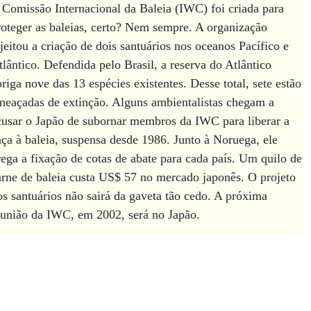
 Comissão Internacional da Baleia (IWC) foi criada para
roteger as baleias, certo? Nem sempre. A organização
ejeitou a criação de dois santuários nos oceanos Pacífico e
tlântico. Defendida pelo Brasil, a reserva do Atlântico
briga nove das 13 espécies existentes. Desse total, sete estão
meaçadas de extinção. Alguns ambientalistas chegam a
cusar o Japão de subornar membros da IWC para liberar a
aça à baleia, suspensa desde 1986. Junto à Noruega, ele
rega a fixação de cotas de abate para cada país. Um quilo de
arne de baleia custa US$ 57 no mercado japonês. O projeto
os santuários não sairá da gaveta tão cedo. A próxima
eunião da IWC, em 2002, será no Japão.