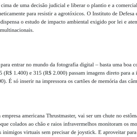
cima de uma decisão judicial e liberar o plantio e a comerci
neticamente para resistir a agrotóxicos. O Instituto de Defes
l dispensa o estudo de impacto ambiental exigido por lei e ate
multinacionais.
ara entrar no mundo da fotografia digital – basta uma boa c
 (R$ 1.400) e 315 (R$ 2.000) passam imagens direto para a
). É só inserir na impressora os cartões de memória das câm
a empresa americana Thrustmaster, vai ser um chute no estô
toque colados ao chão e raios infravermelhos monitoram os m
 inimigos virtuais sem precisar de joystick. E aproveitar par