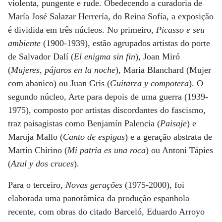
violenta, pungente e rude. Obedecendo a curadoria de
María José Salazar Herrería, do Reina Sofía, a exposição
é dividida em três núcleos. No primeiro,
Picasso e seu
ambiente
(1900-1939), estão agrupados artistas do porte
de Salvador Dalí (
El enigma sin fin
), Joan Miró
(
Mujeres, pájaros en la noche
), Maria Blanchard (Mujer
com abanico) ou Juan Gris (
Guitarra y compotera
). O
segundo núcleo, Arte para depois de uma guerra (1939-
1975), composto por artistas discordantes do fascismo,
traz paisagistas como Benjamín Palencia (
Paisaje
) e
Maruja Mallo (
Canto de espigas
) e a geração abstrata de
Martin Chirino (
Mi patria es una roca
) ou Antoni Tápies
(
Azul y dos cruces
).
Para o terceiro,
Novas gerações
(1975-2000), foi
elaborada uma panorâmica da produção espanhola
recente, com obras do citado Barceló, Eduardo Arroyo