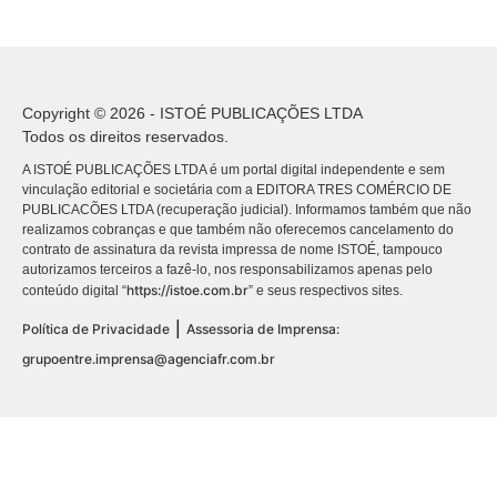
Copyright © 2026 - ISTOÉ PUBLICAÇÕES LTDA
Todos os direitos reservados.
A ISTOÉ PUBLICAÇÕES LTDA é um portal digital independente e sem
vinculação editorial e societária com a EDITORA TRES COMÉRCIO DE
PUBLICACÕES LTDA (recuperação judicial). Informamos também que não
realizamos cobranças e que também não oferecemos cancelamento do
contrato de assinatura da revista impressa de nome ISTOÉ, tampouco
autorizamos terceiros a fazê-lo, nos responsabilizamos apenas pelo
https://istoe.com.br
conteúdo digital “
” e seus respectivos sites.
|
Política de Privacidade
Assessoria de Imprensa:
grupoentre.imprensa@agenciafr.com.br