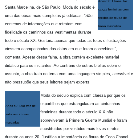
Anos 30: Chanel faz
Santa Marcelina, de São Paulo, Moda do século é
calças femininas com
uma das obras mais completas já editadas. “São
tecidos de roupa de
centenas de informações que retratam com
baixo masculina
fidelidade os caminhos das vestimentas durante
todo o século XX. Gostaria apenas que todas as fotos e ilustrações
viessem acompanhadas das datas em que foram concebidas”,
comenta. Apesar dessa falha, a obra contém excelente material
didático para os iniciantes. Ao contrário de outras bíblias sobre o
assunto, a obra trata do tema com uma linguagem simples, acessível e
não pressupõe que seus leitores sejam experts.
Moda do século explica com clareza por que os
espartilhos que estrangularam as cinturinhas
Anos 50: Dior traz de
femininas durante todo o século XIX não
volta as cinturas
sobreviveram à Primeira Guerra Mundial e foram
marcadas
substituídos por vestidos mais leves e retos
durante os anos 20. Justifica a importância da figura de Coco Chanel