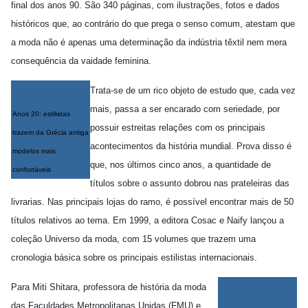
final dos anos 90. São 340 páginas, com ilustrações, fotos e dados
históricos que, ao contrário do que prega o senso comum, atestam que
a moda não é apenas uma determinação da indústria têxtil nem mera
consequência da vaidade feminina.
Trata-se de um rico objeto de estudo que, cada vez
mais, passa a ser encarado com seriedade, por
Anos 20: estilistas
possuir estreitas relações com os principais
trazem da Grécia antiga
acontecimentos da história mundial. Prova disso é
modelos mais
que, nos últimos cinco anos, a quantidade de
confortáveis
títulos sobre o assunto dobrou nas prateleiras das
livrarias. Nas principais lojas do ramo, é possível encontrar mais de 50
títulos relativos ao tema. Em 1999, a editora Cosac e Naify lançou a
coleção Universo da moda, com 15 volumes que trazem uma
cronologia básica sobre os principais estilistas internacionais.
Para Miti Shitara, professora de história da moda
das Faculdades Metropolitanas Unidas (FMU) e