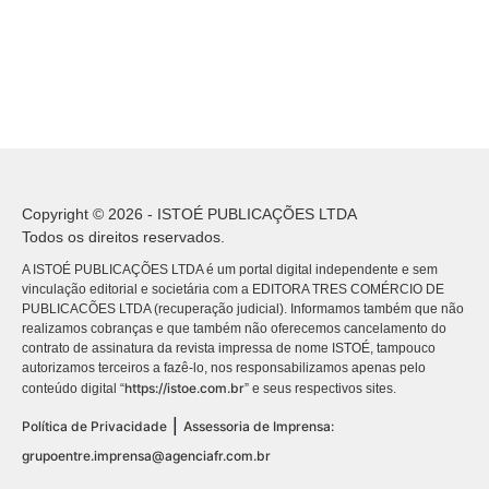
Copyright © 2026 - ISTOÉ PUBLICAÇÕES LTDA
Todos os direitos reservados.
A ISTOÉ PUBLICAÇÕES LTDA é um portal digital independente e sem
vinculação editorial e societária com a EDITORA TRES COMÉRCIO DE
PUBLICACÕES LTDA (recuperação judicial). Informamos também que não
realizamos cobranças e que também não oferecemos cancelamento do
contrato de assinatura da revista impressa de nome ISTOÉ, tampouco
autorizamos terceiros a fazê-lo, nos responsabilizamos apenas pelo
https://istoe.com.br
conteúdo digital “
” e seus respectivos sites.
|
Política de Privacidade
Assessoria de Imprensa:
grupoentre.imprensa@agenciafr.com.br