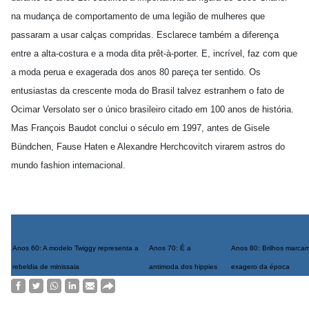
na mudança de comportamento de uma legião de mulheres que
passaram a usar calças compridas. Esclarece também a diferença
entre a alta-costura e a moda dita prêt-à-porter.
E, incrível, faz com que
a moda perua e exagerada dos anos 80 pareça ter sentido. Os
entusiastas da crescente moda do Brasil talvez estranhem o fato de
Ocimar Versolato ser o único brasileiro citado em 100 anos de história.
Mas François Baudot conclui o século em 1997, antes de Gisele
Bündchen, Fause Haten e Alexandre Herchcovitch virarem astros do
mundo fashion internacional.
Anos 60: A modelo Twiggy representa a
Anos 70: É a
Anos 80: Brilhos marca
rebeldia de minissaia
antimoda dos hippies
exagero da época