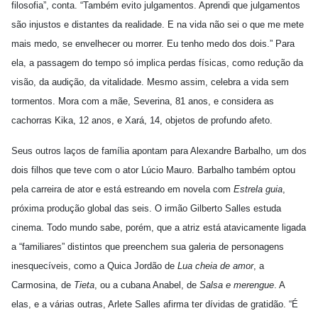
filosofia”, conta. “Também evito julgamentos. Aprendi que julgamentos
são injustos e distantes da realidade. E na vida não sei o que me mete
mais medo, se envelhecer ou morrer. Eu tenho medo dos dois.” Para
ela, a passagem do tempo só implica perdas físicas, como redução da
visão, da audição, da vitalidade. Mesmo assim, celebra a vida sem
tormentos. Mora com a mãe, Severina, 81 anos, e considera as
cachorras Kika, 12 anos, e Xará, 14, objetos de profundo afeto.
Seus outros laços de família apontam para Alexandre Barbalho, um dos
dois filhos que teve com o ator Lúcio Mauro. Barbalho também optou
pela carreira de ator e está estreando em novela com
Estrela guia
,
próxima produção global das seis. O irmão Gilberto Salles estuda
cinema. Todo mundo sabe, porém, que a atriz está atavicamente ligada
a “familiares” distintos que preenchem sua galeria de personagens
inesquecíveis, como a Quica Jordão de
Lua cheia de amor
, a
Carmosina, de
Tieta
, ou a cubana Anabel, de
Salsa e merengue
. A
elas, e a várias outras, Arlete Salles afirma ter dívidas de gratidão. “É