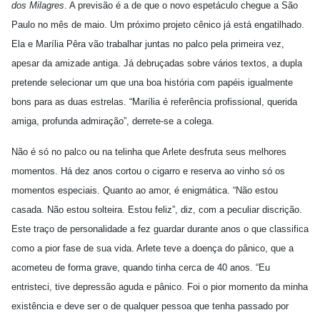
dos Milagres
. A previsão é a de que o novo espetáculo chegue a São
Paulo no mês de maio. Um próximo projeto cênico já está engatilhado.
Ela e Marília Pêra vão trabalhar juntas no palco pela primeira vez,
apesar da amizade antiga. Já debruçadas sobre vários textos, a dupla
pretende selecionar um que una boa história com papéis igualmente
bons para as duas estrelas. “Marília é referência profissional, querida
amiga, profunda admiração”, derrete-se a colega.
Não é só no palco ou na telinha que Arlete desfruta seus melhores
momentos. Há dez anos cortou o cigarro e reserva ao vinho só os
momentos especiais. Quanto ao amor, é enigmática. “Não estou
casada. Não estou solteira. Estou feliz”, diz, com a peculiar discrição.
Este traço de personalidade a fez guardar durante anos o que classifica
como a pior fase de sua vida. Arlete teve a doença do pânico, que a
acometeu de forma grave, quando tinha cerca de 40 anos. “Eu
entristeci, tive depressão aguda e pânico. Foi o pior momento da minha
existência e deve ser o de qualquer pessoa que tenha passado por