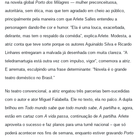
na novela global
Porto dos Milagres
— mulher preconceituosa,
autoritária, sem ética, mas que tem agradado em cheio ao público,
principalmente pela maneira com que Arlete Salles entendeu a
personagem dando-lhe cor e humor. “Ela é uma louca, exacerbada,
delirante, mas tem o respaldo da comédia”, explica Arlete. Modesta, a
atriz conta que teve sorte porque os autores Aguinaldo Silva e Ricardo
Linhares entregaram a malvada já desenhada com muita clareza. “A
teledramartugia está outra vez com impulso, vigor”, comemora a atriz.
E arremata, esculpindo uma frase determinante: “Novela é o grande
teatro doméstico no Brasil.”
No teatro convencional, a atriz engatou três parcerias bem-sucedidas
com o autor e ator Miguel Falabella. Ele no texto, ela no palco. A dupla
brilhou em
Todo mundo sabe que todo mundo sabe
,
A partilha
e, agora,
estão em cartaz com
A vida passa
, continuação de
A partilha
. Arlete
aproveita o sucesso e faz planos para uma turnê nacional – que só
poderá acontecer nos fins de semana, enquanto estiver gravando
Porto