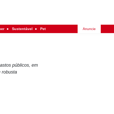
her
Sustentável
Pet
Anuncie
gastos públicos, em
 robusta