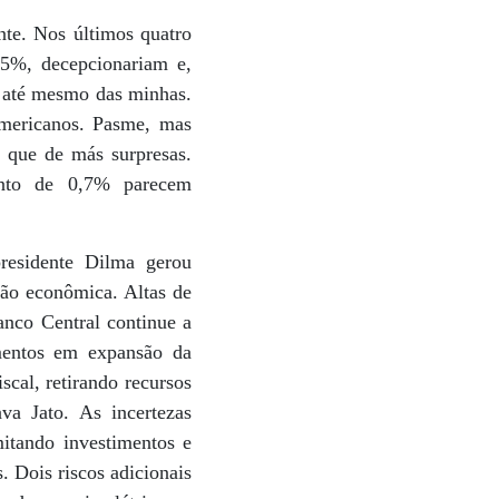
nte. Nos últimos quatro
 5%, decepcionariam e,
s até mesmo das minhas.
americanos. Pasme, mas
o que de más surpresas.
ento de 0,7% parecem
residente Dilma gerou
ção econômica. Altas de
anco Central continue a
imentos em expansão da
scal, retirando recursos
va Jato. As incertezas
mitando investimentos e
 Dois riscos adicionais