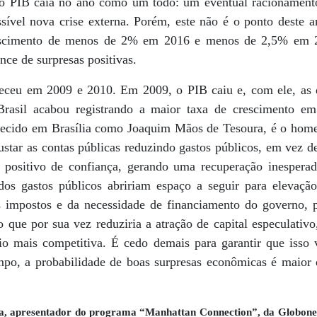
o PIB caia no ano como um todo: um eventual racionamento 
sível nova crise externa. Porém, este não é o ponto deste a
crescimento de menos de 2% em 2016 e menos de 2,5% em 
nce de surpresas positivas.
eu em 2009 e 2010. Em 2009, o PIB caiu e, com ele, as e
rasil acabou registrando a maior taxa de crescimento em
ecido em Brasília como Joaquim Mãos de Tesoura, é o homem
justar as contas públicas reduzindo gastos públicos, em vez 
positivo de confiança, gerando uma recuperação inesperad
dos gastos públicos abririam espaço a seguir para elevaçã
os impostos e da necessidade de financiamento do governo, 
o que por sua vez reduziria a atração de capital especulativ
o mais competitiva. É cedo demais para garantir que isso 
po, a probabilidade de boas surpresas econômicas é maior 
, apresentador do programa “Manhattan Connection”, da Globonew