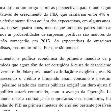
oca do ano um artigo sobre as perspectivas para o ano segui
ectativas de crescimento do PIB, que oscilaram entre 4% e
to efetivamente ficou aquém das expectativas, em alguns ano
a., nesses quatro anos, menos que todos os países latino-
nos as probabilidades de surpresas positivas são maiores d
 não começarão em 2015. As expectativas de crescim
alistas, mas muito ruins. Por que tão pouco?
cimento, a política econômica do primeiro mandato da p
micos que agora têm de ser corrigidos à custa de desacelera
verno e do dólar pressionarão a inflação e exigirão que o B
ncarecendo o crédito e limitando assim consumo e invest
péssimo estado das contas públicas exigirá um duro ajuste fi
olítico estará conturbado, com o avanço da Operação La
 ainda mais a confiança de empresários e consumidores, li
as do PIB na primeira metade do ano são bastante possíveis.