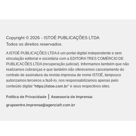
Copyright © 2026 - ISTOÉ PUBLICAÇÕES LTDA
Todos os direitos reservados.
A ISTOÉ PUBLICAÇÕES LTDA é um portal digital independente e sem
vinculação editorial e societária com a EDITORA TRES COMÉRCIO DE
PUBLICACÕES LTDA (recuperação judicial). Informamos também que não
realizamos cobranças e que também não oferecemos cancelamento do
contrato de assinatura da revista impressa de nome ISTOÉ, tampouco
autorizamos terceiros a fazê-lo, nos responsabilizamos apenas pelo
https://istoe.com.br
conteúdo digital “
” e seus respectivos sites.
|
Política de Privacidade
Assessoria de Imprensa:
grupoentre.imprensa@agenciafr.com.br