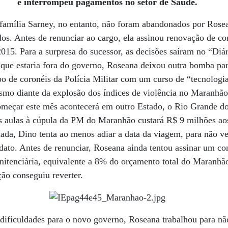
e interrompeu pagamentos no setor de Saúde.
família Sarney, no entanto, não foram abandonados por Rosea
s. Antes de renunciar ao cargo, ela assinou renovação de co
015. Para a surpresa do sucessor, as decisões saíram no “Diá
que estaria fora do governo, Roseana deixou outra bomba par
o de coronéis da Polícia Militar com um curso de “tecnologi
smo diante da explosão dos índices de violência no Maranhão
omeçar este mês acontecerá em outro Estado, o Rio Grande do
as aulas à cúpula da PM do Maranhão custará R$ 9 milhões ao
ada, Dino tenta ao menos adiar a data da viagem, para não v
ato. Antes de renunciar, Roseana ainda tentou assinar um con
enitenciária, equivalente a 8% do orçamento total do Maranhã
ção conseguiu reverter.
ificuldades para o novo governo, Roseana trabalhou para não