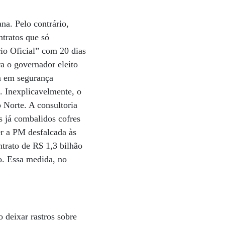
na. Pelo contrário,
ntratos que só
rio Oficial” com 20 dias
a o governador eleito
a em segurança
. Inexplicavelmente, o
 Norte. A consultoria
s já combalidos cofres
er a PM desfalcada às
trato de R$ 1,3 bilhão
o. Essa medida, no
 deixar rastros sobre