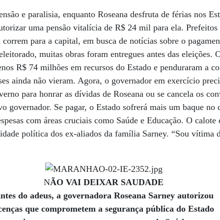
ensão e paralisia, enquanto Roseana desfruta de férias nos Es
torizar uma pensão vitalícia de R$ 24 mil para ela. Prefeitos 
 correm para a capital, em busca de notícias sobre o pagame
 eleitorado, muitas obras foram entregues antes das eleições. 
enos R$ 74 milhões em recursos do Estado e penduraram a co
ses ainda não vieram. Agora, o governador em exercício preci
verno para honrar as dívidas de Roseana ou se cancela os con
vo governador. Se pagar, o Estado sofrerá mais um baque no c
pesas com áreas cruciais como Saúde e Educação. O calote 
ilidade política dos ex-aliados da família Sarney. “Sou vítim
N
ÃO VAI DEIXAR SAUDADE
ntes do adeus, a governadora Roseana Sarney autorizou
icenças que comprometem a segurança pública do Estado