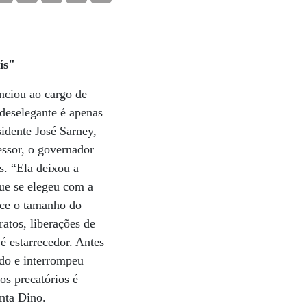
ís"
unciou ao cargo de
deselegante é apenas
sidente José Sarney,
essor, o governador
s. “Ela deixou a
que se elegeu com a
ece o tamanho do
atos, liberações de
 é estarrecedor. Antes
ado e interrompeu
os precatórios é
nta Dino.