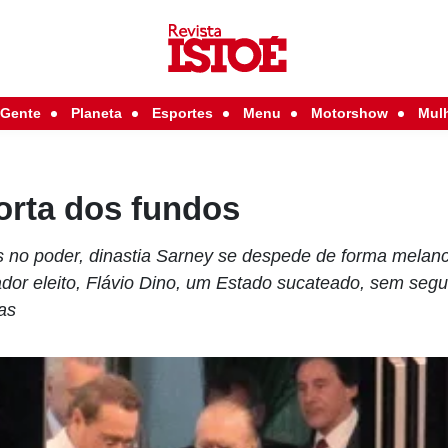
Gente
Planeta
Esportes
Menu
Motorshow
Mul
orta dos fundos
 no poder, dinastia Sarney se despede de forma melan
dor eleito, Flávio Dino, um Estado sucateado, sem segu
as