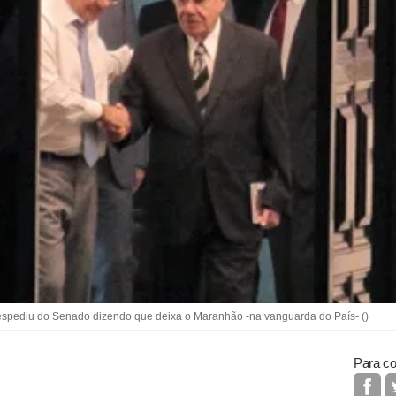
despediu do Senado dizendo que deixa o Maranhão -na vanguarda do País- ()
Para co