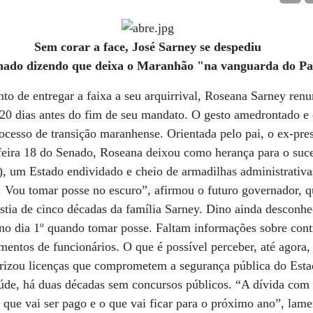
Sem corar a face, José Sarney se despediu
nado dizendo que deixa o Maranhão "na vanguarda do Pa
nto de entregar a faixa a seu arquirrival, Roseana Sarney ren
0 dias antes do fim de seu mandato. O gesto amedrontado e 
ocesso de transição maranhense. Orientada pelo pai, o ex-pre
-feira 18 do Senado, Roseana deixou como herança para o suc
, um Estado endividado e cheio de armadilhas administrativa
. Vou tomar posse no escuro”, afirmou o futuro governador, 
stia de cinco décadas da família Sarney. Dino ainda desconh
no dia 1º quando tomar posse. Faltam informações sobre contr
mentos de funcionários. O que é possível perceber, até agora,
torizou licenças que comprometem a segurança pública do Est
úde, há duas décadas sem concursos públicos. “A dívida com 
que vai ser pago e o que vai ficar para o próximo ano”, lame