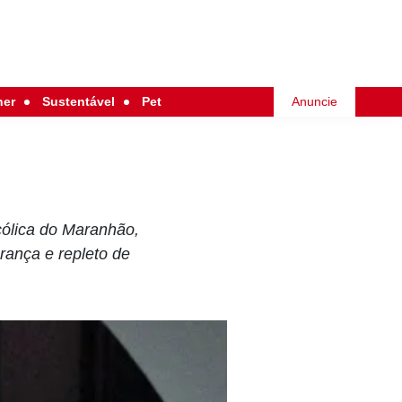
her
Sustentável
Pet
Anuncie
cólica do Maranhão,
rança e repleto de