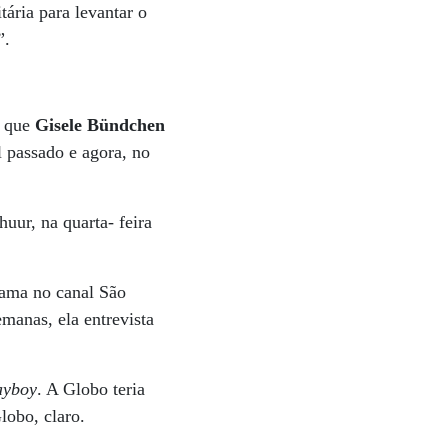
ária para levantar o
”.
m que
Gisele Bündchen
l passado e agora, no
ur, na quarta- feira
rama no canal São
emanas, ela entrevista
ayboy
. A Globo teria
lobo, claro.