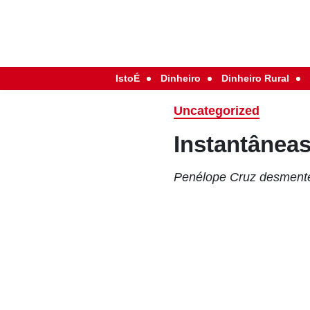
IstoÉ
Dinheiro
Dinheiro Rural
Uncategorized
Instantânea
Penélope Cruz desment