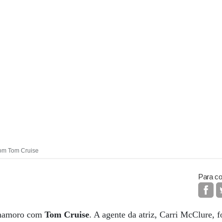
om Tom Cruise
Para co
namoro com
Tom Cruise
. A agente da atriz, Carri McClure, f