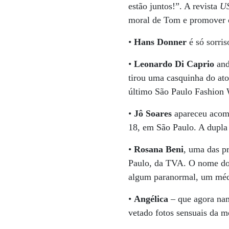
estão juntos!”. A revista
US
moral de Tom e promover 
•
Hans Donner
é só sorris
•
Leonardo Di Caprio
and
tirou uma casquinha do at
último São Paulo Fashion
•
Jô Soares
apareceu aco
18, em São Paulo. A dupla 
•
Rosana Beni
, uma das p
Paulo, da TVA. O nome do
algum paranormal, um méd
•
Angélica
– que agora na
vetado fotos sensuais da m