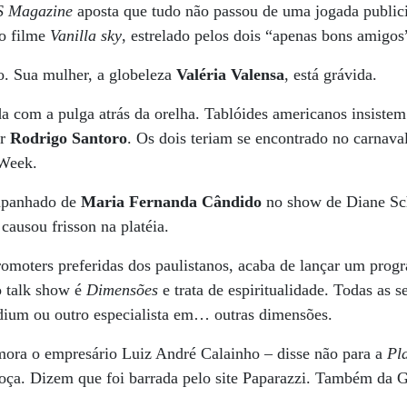
 Magazine
aposta que tudo não passou de uma jogada publicit
o filme
Vanilla sky
, estrelado pelos dois “apenas bons amigos
o. Sua mulher, a globeleza
Valéria Valensa
, está grávida.
a com a pulga atrás da orelha. Tablóides americanos insiste
or
Rodrigo Santoro
. Os dois teriam se encontrado no carnava
 Week.
mpanhado de
Maria Fernanda Cândido
no show de Diane Schu
causou frisson na platéia.
romoters preferidas dos paulistanos, acaba de lançar um prog
 talk show é
Dimensões
e trata de espiritualidade. Todas as s
ium ou outro especialista em… outras dimensões.
mora o empresário Luiz André Calainho – disse não para a
Pl
oça. Dizem que foi barrada pelo site Paparazzi. Também da G