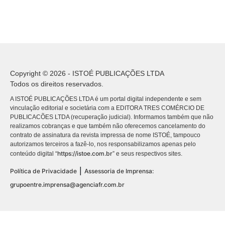
Copyright © 2026 - ISTOÉ PUBLICAÇÕES LTDA
Todos os direitos reservados.
A ISTOÉ PUBLICAÇÕES LTDA é um portal digital independente e sem
vinculação editorial e societária com a EDITORA TRES COMÉRCIO DE
PUBLICACÕES LTDA (recuperação judicial). Informamos também que não
realizamos cobranças e que também não oferecemos cancelamento do
contrato de assinatura da revista impressa de nome ISTOÉ, tampouco
autorizamos terceiros a fazê-lo, nos responsabilizamos apenas pelo
https://istoe.com.br
conteúdo digital “
” e seus respectivos sites.
|
Política de Privacidade
Assessoria de Imprensa:
grupoentre.imprensa@agenciafr.com.br