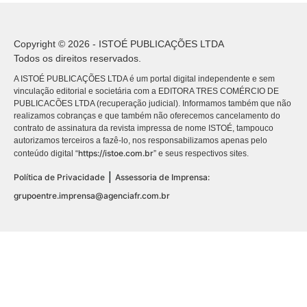
Copyright © 2026 - ISTOÉ PUBLICAÇÕES LTDA
Todos os direitos reservados.
A ISTOÉ PUBLICAÇÕES LTDA é um portal digital independente e sem
vinculação editorial e societária com a EDITORA TRES COMÉRCIO DE
PUBLICACÕES LTDA (recuperação judicial). Informamos também que não
realizamos cobranças e que também não oferecemos cancelamento do
contrato de assinatura da revista impressa de nome ISTOÉ, tampouco
autorizamos terceiros a fazê-lo, nos responsabilizamos apenas pelo
https://istoe.com.br
conteúdo digital “
” e seus respectivos sites.
|
Política de Privacidade
Assessoria de Imprensa:
grupoentre.imprensa@agenciafr.com.br