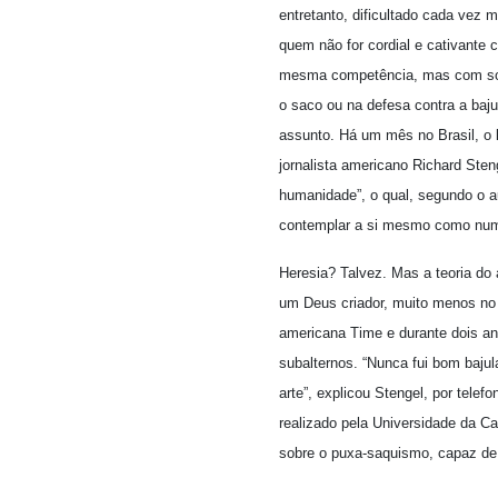
entretanto, dificultado cada vez m
quem não for cordial e cativante
mesma competência, mas com sorri
o saco ou na defesa contra a baj
assunto. Há um mês no Brasil, o 
jornalista americano Richard Sten
humanidade”, o qual, segundo o au
contemplar a si mesmo como num e
Heresia? Talvez. Mas a teoria do
um Deus criador, muito menos no f
americana Time e durante dois a
subalternos. “Nunca fui bom baju
arte”, explicou Stengel, por tel
realizado pela Universidade da Ca
sobre o puxa-saquismo, capaz de 