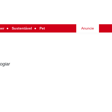
her
Sustentável
Pet
Anuncie
logiar