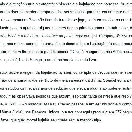
ais a distinção entre o comentário sincero e a bajulação por interesse. Atual
 corre o risco de perder o emprego dos seus sonhos para um concorrente com
so simpático. Para não ficar de fora desse jogo, os interessados na arte d
ulação podem aprender alguns macetes com o primeiro grande tratado sobre 
livro
Você é o máximo – a história do puxa-saquismo
(ed. Campus, R$ 35), d
gel, reúne uma série de informações e dicas sobre a bajulação, “o maior rec
tor, é tão velho quanto o grande criador. “Deus é inseguro e criou Adão à su
spelho”, brada Stengel, nas primeiras páginas do livro.
 autor sobre a origem da bajulação também contempla os céticos que nem se
ato de a humanidade ser fruto de mera insegurança divina. Stengel edita a ve
nos estudou os mecanismos de sedução que elevam alguns ao poder e restri
lador, mas observava pessoas que faziam isso com tanta destreza que resolv
efone, a ISTOÉ. Ao associar essa frustração pessoal a um estudo sobre o co
lifórnia (Ucla), nos Estados Unidos, o autor conseguiu produzir, em 277 pági
fazer qualquer mortal bajular seu chefe sem a menor culpa.