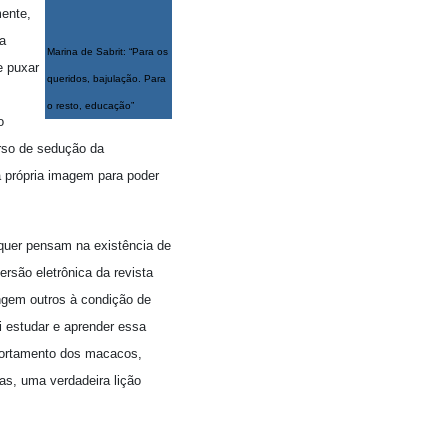
mente,
 a
Marina de Sabrit: “Para os
e puxar
queridos, bajulação. Para
o
o resto, educação”
o
urso de sedução da
a própria imagem para poder
quer pensam na existência de
rsão eletrônica da revista
ngem outros à condição de
i estudar e aprender essa
mportamento dos macacos,
nas, uma verdadeira lição