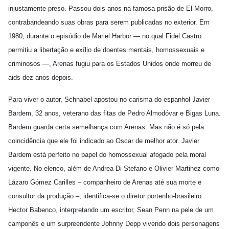
injustamente preso. Passou dois anos na famosa prisão de El Morro,
contrabandeando suas obras para serem publicadas no exterior. Em
1980, durante o episódio de Mariel Harbor — no qual Fidel Castro
permitiu a libertação e exílio de doentes mentais, homossexuais e
criminosos —, Arenas fugiu para os Estados Unidos onde morreu de
aids dez anos depois.
Para viver o autor, Schnabel apostou no carisma do espanhol Javier
Bardem, 32 anos, veterano das fitas de Pedro Almodóvar e Bigas Luna.
Bardem guarda certa semelhança com Arenas. Mas não é só pela
coincidência que ele foi indicado ao Oscar de melhor ator. Javier
Bardem está perfeito no papel do homossexual afogado pela moral
vigente. No elenco, além de Andrea Di Stefano e Olivier Martinez como
Lázaro Gómez Carilles – companheiro de Arenas até sua morte e
consultor da produção –, identifica-se o diretor portenho-brasileiro
Hector Babenco, interpretando um escritor, Sean Penn na pele de um
camponês e um surpreendente Johnny Depp vivendo dois personagens