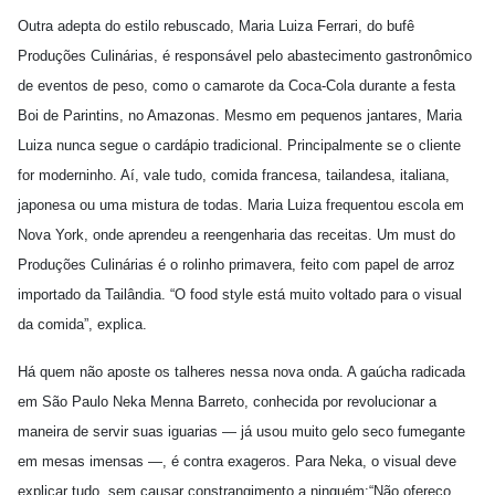
Outra adepta do estilo rebuscado, Maria Luiza Ferrari, do bufê
Produções Culinárias, é responsável pelo abastecimento gastronômico
de eventos de peso, como o camarote da Coca-Cola durante a festa
Boi de Parintins, no Amazonas. Mesmo em pequenos jantares, Maria
Luiza nunca segue o cardápio tradicional. Principalmente se o cliente
for moderninho. Aí, vale tudo, comida francesa, tailandesa, italiana,
japonesa ou uma mistura de todas. Maria Luiza frequentou escola em
Nova York, onde aprendeu a reengenharia das receitas. Um must do
Produções Culinárias é o rolinho primavera, feito com papel de arroz
importado da Tailândia. “O food style está muito voltado para o visual
da comida”, explica.
Há quem não aposte os talheres nessa nova onda. A gaúcha radicada
em São Paulo Neka Menna Barreto, conhecida por revolucionar a
maneira de servir suas iguarias — já usou muito gelo seco fumegante
em mesas imensas —, é contra exageros. Para Neka, o visual deve
explicar tudo, sem causar constrangimento a ninguém:“Não ofereço