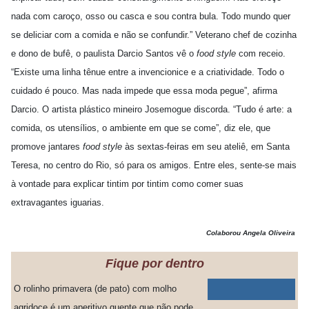
nada com caroço, osso ou casca e sou contra bula. Todo mundo quer
se deliciar com a comida e não se confundir.” Veterano chef de cozinha
e dono de bufê, o paulista Darcio Santos vê o
food style
com receio.
“Existe uma linha tênue entre a invencionice e a criatividade. Todo o
cuidado é pouco. Mas nada impede que essa moda pegue”, afirma
Darcio. O artista plástico mineiro Josemogue discorda. “Tudo é arte: a
comida, os utensílios, o ambiente em que se come”, diz ele, que
promove jantares
food style
às sextas-feiras em seu ateliê, em Santa
Teresa, no centro do Rio, só para os amigos. Entre eles, sente-se mais
à vontade para explicar tintim por tintim como comer suas
extravagantes iguarias.
Colaborou Angela Oliveira
Fique por dentro
O rolinho primavera (de pato) com molho
agridoce é um aperitivo quente que não pode