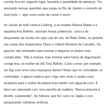
comida fica em segundo lugar, tamanha a quantidade de adereços. Foi
pensando nessas questões que surgiu no Rio de Janeiro o conceito de
food style
— algo como estilo de comer e servir.
As sócias do bufê carioca Cooking, a ex-modelo Adriana Mattar e a
arquiteta Ana Bellotto, assinam festas poderosas, como a do
lançamento da novela
Um anjo caiu do céu
, da Rede Globo, ou jantares
nas casas dos empresários Olavo e Lilibeth Monteiro de Carvalho. Os
garçons são orientados para ensinar a degustar os pratos mais
complicados. “Não é ensinar, mas mostrar outra forma de degustação”,
corrige Ana, ex-mulher do titã Tony Belloto. Como comer, por exemplo,
um figo com uma coisa esponjosa dentro? Antes que os convidados se
confundam, o garçon explica que o figo sem miolo é usado como
recipiente para o sorbet da própria fruta batido com água-de-coco. E
deve ser saboreado com uma pazinha de madeira. “Nossa proposta é
divertir, surpreender”, diz Adriana, que fez curso no Japão e vive
pesquisando culinárias exóticas.