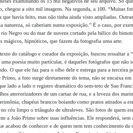
 meses examinando os 15 mil negativos de seu arquivo. Só que
o, chegou a oito mil imagens. Na segunda, a 100. “Muitas fo
que havia feito, mas não tinha ainda visto ampliadas. Outras,
ia natureza, só caberiam numa exposição.” É o caso, por exem
 rio Negro ou do mar de nuvens cortado pela hélice do bimot
es mágicos, hipnóticos, que fazem da fotografia uma arte.
exto do catálogo e curador da exposição, buscou ressaltar a “
 uma poesia muito particular, é daqueles fotógrafos que não
do. O que ele faz para o olho dele e entrega para a terceira
Primo, a foto surge diretamente do tema, não se encaixa em 
oque lado a lado o registro dramático do sem-teto de San Fran
lhos aterrorizadores de um cartaz de rua, e a leveza dos mar
erimônia, chapéus brancos boiando como pratos atirados a es
no céu limpo o triângulo de ultraleves. São fotos de quem es
te a João Primo sobre suas influências. Ele responderá, sem 
ue acabou de conhecer e de quem nem tem conhecimento da o