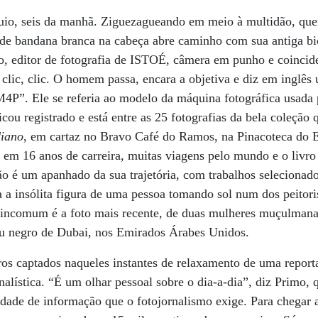
uio, seis da manhã. Ziguezagueando em meio à multidão, qu
 de bandana branca na cabeça abre caminho com sua antiga bi
, editor de fotografia de ISTOÉ, câmera em punho e coincide
, clic, clic. O homem passa, encara a objetiva e diz em inglê
 M4P”. Ele se referia ao modelo da máquina fotográfica usada
ou registrado e está entre as 25 fotografias da bela coleção 
diano
, em cartaz no Bravo Café do Ramos, na Pinacoteca do 
l em 16 anos de carreira, muitas viagens pelo mundo e o livr
o é um apanhado da sua trajetória, com trabalhos selecionad
a insólita figura de uma pessoa tomando sol num dos peitori
ncomum é a foto mais recente, de duas mulheres muçulmanas,
céu negro de Dubai, nos Emirados Árabes Unidos.
ros captados naqueles instantes de relaxamento de uma report
rnalística. “É um olhar pessoal sobre o dia-a-dia”, diz Primo
sidade de informação que o fotojornalismo exige. Para chegar