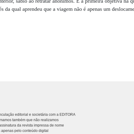
terior, sábio ao retratar anônimos. E a primeira objetiva na q
vés da qual aprendeu que a viagem não é apenas um deslocam
.
culação editorial e societária com a EDITORA
rmamos também que não realizamos
ssinatura da revista impressa de nome
 apenas pelo conteúdo digital