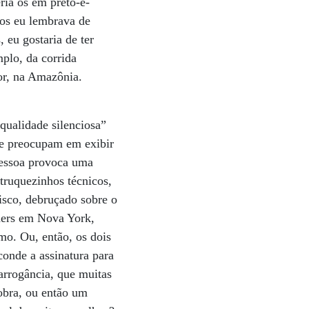
ria os em preto-e-
tos eu lembrava de
 eu gostaria de ter
plo, da corrida
or, na Amazônia.
qualidade silenciosa”
 se preocupam em exibir
 pessoa provoca uma
truquezinhos técnicos,
cisco, debruçado sobre o
iners em Nova York,
mo. Ou, então, os dois
conde a assinatura para
arrogância, que muitas
bra, ou então um