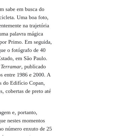
em sabe em busca do
cicleta. Uma boa foto,
ntemente na trajetória
s uma palavra mágica
 por Primo. Em seguida,
que o fotógrafo de 40
Estado, em São Paulo.
o
Terramar
, publicado
os entre 1986 e 2000. A
s do Edifício Copan,
 cobertas de preto até
agem e, portanto,
, que nestes momentos
 ao número enxuto de 25