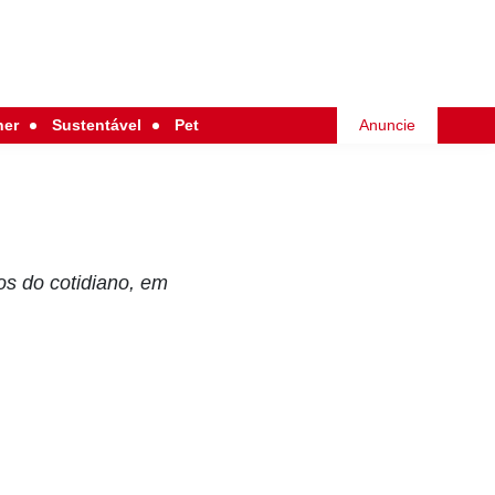
her
Sustentável
Pet
Anuncie
os do cotidiano, em