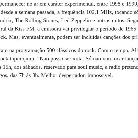
 permanecer no ar em caráter experimental, entre 1998 e 1999
 desde a semana passada, a frequência 102,1 MHz, tocando só
ndrix, The Rolling Stones, Led Zeppelin e outros mitos. Segu
eral da Kiss FM, a emissora vai privilegiar o período de 1965
ck. Mas, eventualmente, podem ser incluídas canções dos pr
ram na programação 500 clássicos do rock. Com o tempo, Alti
rock tupiniquim. “Não posso ser xiita. Só não vou tocar lança
 15h, aos sábados, reservado para soul music, a rádio prete
os, das 7h às 8h. Melhor despertador, impossível.