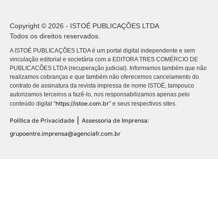
Copyright © 2026 - ISTOÉ PUBLICAÇÕES LTDA
Todos os direitos reservados.
A ISTOÉ PUBLICAÇÕES LTDA é um portal digital independente e sem
vinculação editorial e societária com a EDITORA TRES COMÉRCIO DE
PUBLICACÕES LTDA (recuperação judicial). Informamos também que não
realizamos cobranças e que também não oferecemos cancelamento do
contrato de assinatura da revista impressa de nome ISTOÉ, tampouco
autorizamos terceiros a fazê-lo, nos responsabilizamos apenas pelo
https://istoe.com.br
conteúdo digital “
” e seus respectivos sites.
|
Política de Privacidade
Assessoria de Imprensa:
grupoentre.imprensa@agenciafr.com.br