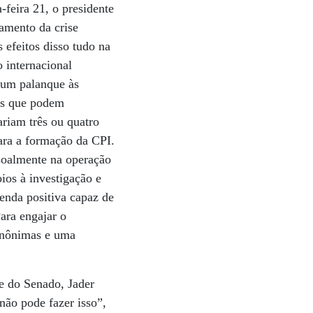
-feira 21, o presidente
amento da crise
 efeitos disso tudo na
 internacional
r um palanque às
es que podem
riam três ou quatro
para a formação da CPI.
ssoalmente na operação
ios à investigação e
enda positiva capaz de
Para engajar o
 Anônimas e uma
te do Senado, Jader
não pode fazer isso”,