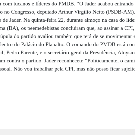
 com tucanos e líderes do PMDB. “O Jader acabou entrando
no no Congresso, deputado Arthur Virgílio Netto (PSDB-AM).
de Jader. Na quinta-feira 22, durante almoço na casa do l
ma (BA), os peemedebistas concluíram que, ao assinar a CPI
a cúpula do partido avaliou também que terá de se moviment
 dentro do Palácio do Planalto. O comando do PMDB está con
l, Pedro Parente, e o secretário-geral da Presidência, Aloysi
m contra o partido. Jader reconheceu: “Politicamente, o cam
essoal. Não vou trabalhar pela CPI, mas não posso ficar sujei