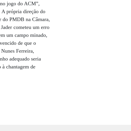
 no jogo do ACM”,
 A própria direção do
íder do PMDB na Câmara,
, Jader cometeu um erro
ar em um campo minado,
vencido de que o
o Nunes Ferreira,
inho adequado seria
to à chantagem de