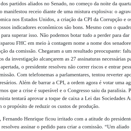
dos partidos aliados no Senado, no começo da noite da quarta
 manifestou receio diante de uma mistura explosiva: o agrav
ômica nos Estados Unidos, a criação da CPI da Corrupção e os
nossos indicadores econômicos são bons. Mesmo com o quadro
 para superar isso. Não podemos botar tudo a perder para da
 disparou FHC em meio à contagem nome a nome dos senador
ação da comissão. Chegaram a um resultado preocupante: falta
ios da investigação alcançarem as 27 assinaturas necessárias 
 apertada, o presidente resolveu não correr riscos e entrar pe
omissão. Com telefonemas a parlamentares, tentou reverter apo
esários. Além de barrar a CPI, a ordem agora é votar uma ag
rnos que a crise é superável e o Congresso saiu da paralisia. 
nista tentará aprovar a toque de caixa a Lei das Sociedades
m o propósito de reduzir os custos de produção.
, Fernando Henrique ficou irritado com a atitude do presiden
esolveu assinar o pedido para criar a comissão. “Um aliado 