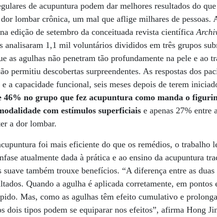
regulares de acupuntura podem dar melhores resultados do que
 dor lombar crônica, um mal que aflige milhares de pessoas. 
na edição de setembro da conceituada revista científica
Archiv
s analisaram 1,1 mil voluntários divididos em três grupos su
que as agulhas não penetram tão profundamente na pele e ao t
 permitiu descobertas surpreendentes. As respostas dos paci
r e a capacidade funcional, seis meses depois de terem iniciad
 46% no grupo que fez acupuntura como manda o figurin
odalidade com estímulos superficiais
e apenas 27% entre 
r a dor lombar.
cupuntura foi mais eficiente do que os remédios, o trabalho le
nfase atualmente dada à prática e ao ensino da acupuntura tra
s suave também trouxe benefícios. “A diferença entre as duas
ultados. Quando a agulha é aplicada corretamente, em pontos 
rápido. Mas, como as agulhas têm efeito cumulativo e prolon
os dois tipos podem se equiparar nos efeitos”, afirma Hong Jin