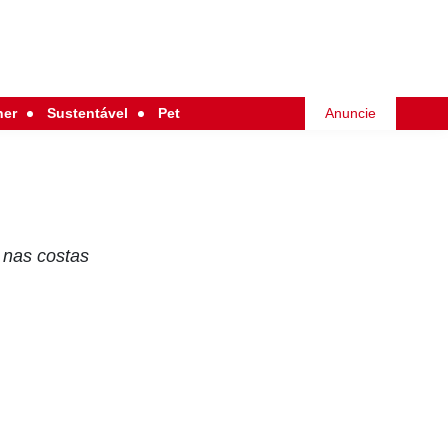
her
Sustentável
Pet
Anuncie
 nas costas