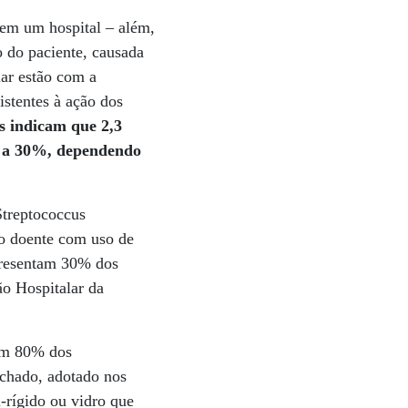
 em um hospital – além,
o do paciente, causada
ar estão com a
istentes à ação dos
s indicam que 2,3
0% a 30%, dependendo
Streptococcus
do doente com uso de
epresentam 30% dos
ão Hospitalar da
 em 80% dos
echado, adotado nos
i-rígido ou vidro que