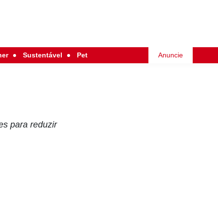
her
Sustentável
Pet
Anuncie
es para reduzir