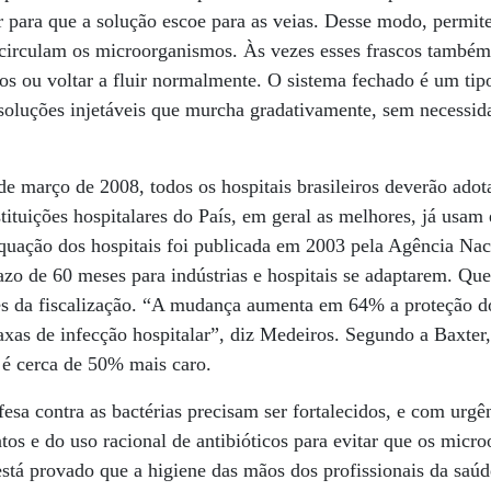
r para que a solução escoe para as veias. Desse modo, permit
circulam os microorganismos. Às vezes esses frascos também 
os ou voltar a fluir normalmente. O sistema fechado é um ti
 soluções injetáveis que murcha gradativamente, sem necessida
 de março de 2008, todos os hospitais brasileiros deverão ado
tituições hospitalares do País, em geral as melhores, já usam 
quação dos hospitais foi publicada em 2003 pela Agência Nac
azo de 60 meses para indústrias e hospitais se adaptarem. Qu
des da fiscalização. “A mudança aumenta em 64% a proteção do
taxas de infecção hospitalar”, diz Medeiros. Segundo a Baxter
 é cerca de 50% mais caro.
fesa contra as bactérias precisam ser fortalecidos, e com urgê
os e do uso racional de antibióticos para evitar que os mic
 está provado que a higiene das mãos dos profissionais da saú