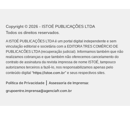
Copyright © 2026 - ISTOÉ PUBLICAÇÕES LTDA
Todos os direitos reservados.
A ISTOÉ PUBLICAÇÕES LTDA é um portal digital independente e sem
vinculação editorial e societária com a EDITORA TRES COMÉRCIO DE
PUBLICACÕES LTDA (recuperação judicial). Informamos também que não
realizamos cobranças e que também não oferecemos cancelamento do
contrato de assinatura da revista impressa de nome ISTOÉ, tampouco
autorizamos terceiros a fazê-lo, nos responsabilizamos apenas pelo
https://istoe.com.br
conteúdo digital “
” e seus respectivos sites.
|
Política de Privacidade
Assessoria de Imprensa:
grupoentre.imprensa@agenciafr.com.br