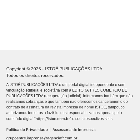
Copyright © 2026 - ISTOÉ PUBLICAÇÕES LTDA
Todos os direitos reservados.
A ISTOÉ PUBLICAÇÕES LTDA é um portal digital independente e sem
vinculação editorial e societária com a EDITORA TRES COMÉRCIO DE
PUBLICACÕES LTDA (recuperação judicial). Informamos também que não
realizamos cobranças e que também não oferecemos cancelamento do
contrato de assinatura da revista impressa de nome ISTOÉ, tampouco
autorizamos terceiros a fazê-lo, nos responsabilizamos apenas pelo
https://istoe.com.br
conteúdo digital “
” e seus respectivos sites.
|
Política de Privacidade
Assessoria de Imprensa:
grupoentre.imprensa@agenciafr.com.br