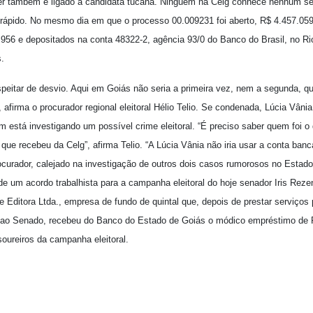
er também é ligado à candidata tucana. Ninguém na Celg conhece nenhum se
 rápido. No mesmo dia em que o processo 00.009231 foi aberto, R$ 4.457.05
56 e depositados na conta 48322-2, agência 93/0 do Banco do Brasil, no Ri
.
peitar de desvio. Aqui em Goiás não seria a primeira vez, nem a segunda, q
afirma o procurador regional eleitoral Hélio Telio. Se condenada, Lúcia Vânia
 está investigando um possível crime eleitoral. “É preciso saber quem foi o
 que recebeu da Celg”, afirma Telio. “A Lúcia Vânia não iria usar a conta banc
ocurador, calejado na investigação de outros dois casos rumorosos no Esta
 de um acordo trabalhista para a campanha eleitoral do hoje senador Iris Re
e Editora Ltda., empresa de fundo de quintal que, depois de prestar serviços
 ao Senado, recebeu do Banco do Estado de Goiás o módico empréstimo de R
soureiros da campanha eleitoral.