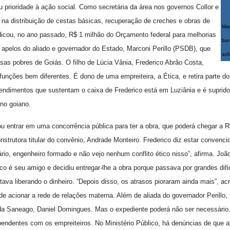
 prioridade à ação social. Como secretária da área nos governos Collor e
s na distribuição de cestas básicas, recuperação de creches e obras de
Mar
cou, no ano passado, R$ 1 milhão do Orçamento federal para melhorias
ban
 apelos do aliado e governador do Estado, Marconi Perillo (PSDB), que
asf
sas pobres de Goiás. O filho de Lúcia Vânia, Frederico Abrão Costa,
unções bem diferentes. É dono de uma empreiteira, a Ética, e retira parte d
endimentos que sustentam o caixa de Frederico está em Luziânia e é suprid
no goiano.
sou entrar em uma concorrência pública para ter a obra, que poderá chegar a
strutora titular do convênio, Andrade Monteiro. Frederico diz estar convenc
o, engenheiro formado e não vejo nenhum conflito ético nisso”, afirma. João
co é seu amigo e decidiu entregar-lhe a obra porque passava por grandes difi
a liberando o dinheiro. “Depois disso, os atrasos pioraram ainda mais”, acr
e acionar a rede de relações materna. Além de aliada do governador Perillo,
o da Saneago, Daniel Domingues. Mas o expediente poderá não ser necessário
 pendentes com os empreiteiros. No Ministério Público, há denúncias de que 