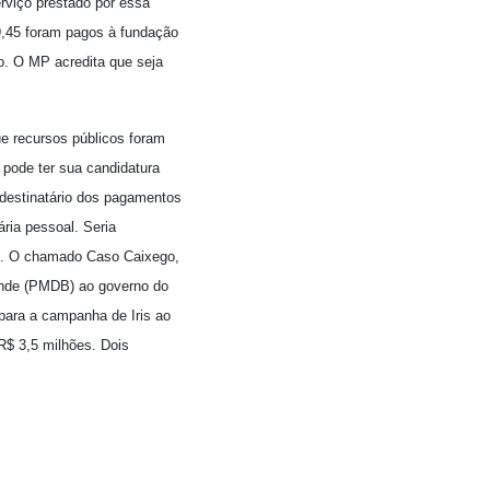
rviço prestado por essa
9,45 foram pagos à fundação
o. O MP acredita que seja
ue recursos públicos foram
 pode ter sua candidatura
 destinatário dos pagamentos
ária pessoal. Seria
do. O chamado Caso Caixego,
zende (PMDB) ao governo do
 para a campanha de Iris ao
$ 3,5 milhões. Dois