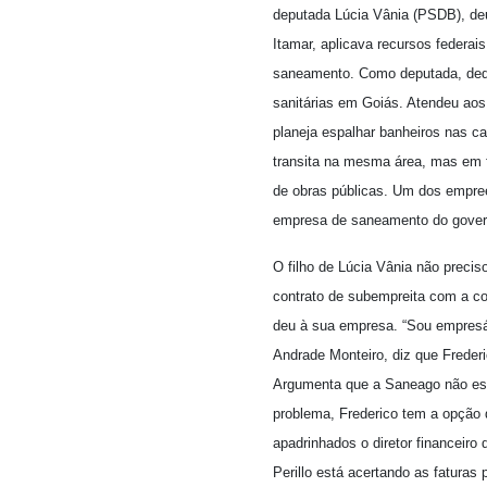
deputada Lúcia Vânia (PSDB), deu
Itamar, aplicava recursos federai
saneamento. Como deputada, dedi
sanitárias em Goiás. Atendeu aos
planeja espalhar banheiros nas ca
transita na mesma área, mas em f
de obras públicas. Um dos empre
empresa de saneamento do gover
O filho de Lúcia Vânia não preci
contrato de subempreita com a con
deu à sua empresa. “Sou empresári
Andrade Monteiro, diz que Frederi
Argumenta que a Saneago não estav
problema, Frederico tem a opção d
apadrinhados o diretor financeir
Perillo está acertando as faturas