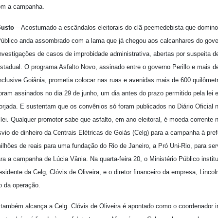
com a campanha.
Susto
– Acostumado a escândalos eleitorais do clã peemedebista que dominou
úblico anda assombrado com a lama que já chegou aos calcanhares do gove
nvestigações de casos de improbidade administrativa, abertas por suspeita d
stadual. O programa Asfalto Novo, assinado entre o governo Perillo e mais 
nclusive Goiânia, prometia colocar nas ruas e avenidas mais de 600 quilômet
oram assinados no dia 29 de junho, um dia antes do prazo permitido pela lei e
orjada. E sustentam que os convênios só foram publicados no Diário Oficial 
 lei. Qualquer promotor sabe que asfalto, em ano eleitoral, é moeda corrente 
vio de dinheiro da Centrais Elétricas de Goiás (Celg) para a campanha à pref
ilhões de reais para uma fundação do Rio de Janeiro, a Pró Uni-Rio, para serv
ara a campanha de Lúcia Vânia. Na quarta-feira 20, o Ministério Público insti
sidente da Celg, Clóvis de Oliveira, e o diretor financeiro da empresa, Lincol
io da operação.
a também alcança a Celg. Clóvis de Oliveira é apontado como o coordenador