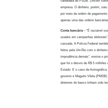
candidata do PSDB. Lincoln Xavi
empresa. O dinheiro, porém, saiu
por meio da ordem de pagamento 9
apenas uma das ordens bancárias
Conta bancária
– “É razoável sus
usados em campanhas eleitorais”, 
cassada. A Polícia Federal também
feitos pela Uni-Rio com o dinheiro
imprudência demais”, ensina o pr
que foi o desvio de R$ 5 milhões
Estado. E o caso da Astrográfica 
governo e Maguito Vilela (PMDB)
diretores do banco tinham sido te