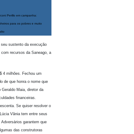
coni Perillo em campanha:
heiros para os pobres e muito
alto
o seu sustento da execução
o com recursos da Saneago, a
 R$ 4 milhões. Fechou um
ido de que honra o nome que
 Geraldo Maia, diretor da
culdades financeiras.
escenta. Se quiser resolver o
 Lúcia Vânia tem entre seus
. Adversários garantem que
algumas das construtoras