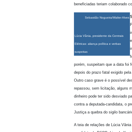
beneficiadas teriam colaborado 
Sebastião Nogueira/Walter Alves
P
i
Lúcia Vânia, presidente da Centrais
e
Elétricas: aliança política e verbas
i
suspeitas
f
porém, suspeitam que a data foi f
depois do prazo fatal exigido pela
Outro caso grave é o possível des
repassou, sem licitação, alguns m
dinheiro pode ter sido desviado p
contra a deputada-candidata, o pre
Justiça a quebra do sigilo bancár
A teia de relações de Lúcia Vâni