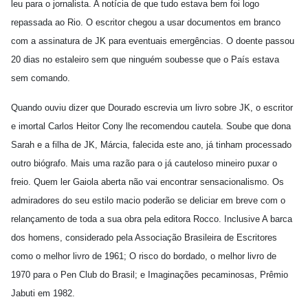
leu para o jornalista. A notícia de que tudo estava bem foi logo
repassada ao Rio. O escritor chegou a usar documentos em branco
com a assinatura de JK para eventuais emergências. O doente passou
20 dias no estaleiro sem que ninguém soubesse que o País estava
sem comando.
Quando ouviu dizer que Dourado escrevia um livro sobre JK, o escritor
e imortal Carlos Heitor Cony lhe recomendou cautela. Soube que dona
Sarah e a filha de JK, Márcia, falecida este ano, já tinham processado
outro biógrafo. Mais uma razão para o já cauteloso mineiro puxar o
freio. Quem ler Gaiola aberta não vai encontrar sensacionalismo. Os
admiradores do seu estilo macio poderão se deliciar em breve com o
relançamento de toda a sua obra pela editora Rocco. Inclusive A barca
dos homens, considerado pela Associação Brasileira de Escritores
como o melhor livro de 1961; O risco do bordado, o melhor livro de
1970 para o Pen Club do Brasil; e Imaginações pecaminosas, Prêmio
Jabuti em 1982.