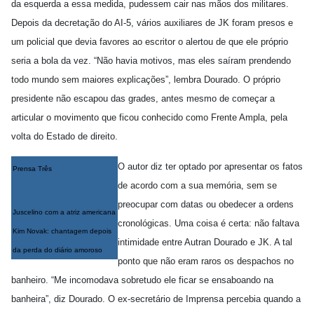
da esquerda a essa medida, pudessem cair nas mãos dos militares.
Depois da decretação do AI-5, vários auxiliares de JK foram presos e
um policial que devia favores ao escritor o alertou de que ele próprio
seria a bola da vez. “Não havia motivos, mas eles saíram prendendo
todo mundo sem maiores explicações”, lembra Dourado. O próprio
presidente não escapou das grades, antes mesmo de começar a
articular o movimento que ficou conhecido como Frente Ampla, pela
volta do Estado de direito.
O autor diz ter optado por apresentar os fatos
Prensa Três
de acordo com a sua memória, sem se
preocupar com datas ou obedecer a ordens
Juscelino com a atriz americana
cronológicas. Uma coisa é certa: não faltava
Kim Novak: chantagem depois
intimidade entre Autran Dourado e JK. A tal
da perda do diário amoroso
ponto que não eram raros os despachos no
banheiro. “Me incomodava sobretudo ele ficar se ensaboando na
banheira”, diz Dourado. O ex-secretário de Imprensa percebia quando a