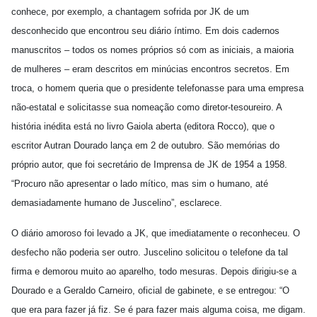
conhece, por exemplo, a chantagem sofrida por JK de um
desconhecido que encontrou seu diário íntimo. Em dois cadernos
manuscritos – todos os nomes próprios só com as iniciais, a maioria
de mulheres – eram descritos em minúcias encontros secretos. Em
troca, o homem queria que o presidente telefonasse para uma empresa
não-estatal e solicitasse sua nomeação como diretor-tesoureiro. A
história inédita está no livro Gaiola aberta (editora Rocco), que o
escritor Autran Dourado lança em 2 de outubro. São memórias do
próprio autor, que foi secretário de Imprensa de JK de 1954 a 1958.
“Procuro não apresentar o lado mítico, mas sim o humano, até
demasiadamente humano de Juscelino”, esclarece.
O diário amoroso foi levado a JK, que imediatamente o reconheceu. O
desfecho não poderia ser outro. Juscelino solicitou o telefone da tal
firma e demorou muito ao aparelho, todo mesuras. Depois dirigiu-se a
Dourado e a Geraldo Carneiro, oficial de gabinete, e se entregou: “O
que era para fazer já fiz. Se é para fazer mais alguma coisa, me digam.