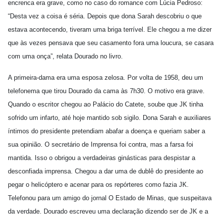
encrenca era grave, como no caso do romance com Lúcia Pedroso:
“Desta vez a coisa é séria. Depois que dona Sarah descobriu o que
estava acontecendo, tiveram uma briga terrível. Ele chegou a me dizer
que às vezes pensava que seu casamento fora uma loucura, se casara
com uma onça”, relata Dourado no livro.
A primeira-dama era uma esposa zelosa. Por volta de 1958, deu um
telefonema que tirou Dourado da cama às 7h30. O motivo era grave.
Quando o escritor chegou ao Palácio do Catete, soube que JK tinha
sofrido um infarto, até hoje mantido sob sigilo. Dona Sarah e auxiliares
íntimos do presidente pretendiam abafar a doença e queriam saber a
sua opinião. O secretário de Imprensa foi contra, mas a farsa foi
mantida. Isso o obrigou a verdadeiras ginásticas para despistar a
desconfiada imprensa. Chegou a dar uma de dublê do presidente ao
pegar o helicóptero e acenar para os repórteres como fazia JK.
Telefonou para um amigo do jornal O Estado de Minas, que suspeitava
da verdade. Dourado escreveu uma declaração dizendo ser de JK e a