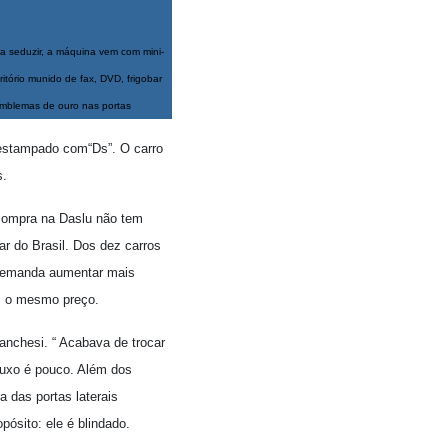
a seduzir, a máquina vem com mini-
ritório munido de fax, DVD, frigobar
mblemas de ouro nas portas
 estampado com“Ds”. O carro
s.
compra na Daslu não tem
ar do Brasil. Dos dez carros
 demanda aumentar mais
m o mesmo preço.
anchesi. “ Acabava de trocar
Luxo é pouco. Além dos
a das portas laterais
pósito: ele é blindado.