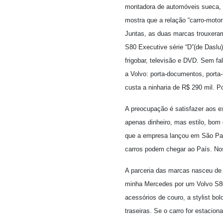
montadora de automóveis sueca, e 
mostra que a relação “carro-mot
Juntas, as duas marcas trouxeram
S80 Executive série “D”(de Daslu).
frigobar, televisão e DVD. Sem f
a Volvo: porta-documentos, porta
custa a ninharia de R$ 290 mil. 
A preocupação é satisfazer aos 
apenas dinheiro, mas estilo, bom 
que a empresa lançou em São Pau
carros podem chegar ao País. No
A parceria das marcas nasceu de u
minha Mercedes por um Volvo S80 
acessórios de couro, a stylist bo
traseiras. Se o carro for estacio