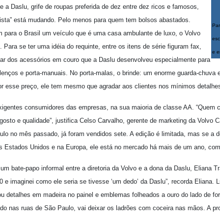
a Daslu, grife de roupas preferida de dez entre dez ricos e famosos,
orista” está mudando. Pelo menos para quem tem bolsos abastados.
Par
 para o Brasil um veículo que é uma casa ambulante de luxo, o Volvo
esc
 Para se ter uma idéia do requinte, entre os itens de série figuram fax,
e e
alar dos acessórios em couro que a Daslu desenvolveu especialmente para
-lenços e porta-manuais. No porta-malas, o brinde: um enorme guarda-chuva
Por esse preço, ele tem mesmo que agradar aos clientes nos mínimos detalhe
exigentes consumidores das empresas, na sua maioria de classe AA. “Quem 
gosto e qualidade”, justifica Celso Carvalho, gerente de marketing da Volvo C
lo no mês passado, já foram vendidos sete. A edição é limitada, mas se a
s Estados Unidos e na Europa, ele está no mercado há mais de um ano, co
m bate-papo informal entre a diretoria da Volvo e a dona da Daslu, Eliana Tr
e imaginei como ele seria se tivesse ‘um dedo’ da Daslu”, recorda Eliana. 
lou detalhes em madeira no painel e emblemas folheados a ouro do lado de for
nado nas ruas de São Paulo, vai deixar os ladrões com coceira nas mãos. A pro