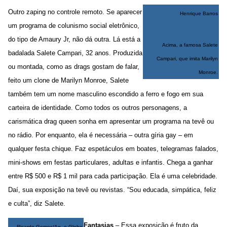
Outro zaping no controle remoto. Se aparecer
Henrique Barros
um programa de colunismo social eletrônico,
do tipo de Amaury Jr, não dá outra. Lá está a
Acima, a famosa Salete
badalada Salete Campari, 32 anos. Produzida
Campari, que imita Marilyn
ou montada, como as drags gostam de falar,
Monroe.
feito um clone de Marilyn Monroe, Salete
também tem um nome masculino escondido a ferro e fogo em sua
carteira de identidade. Como todos os outros personagens, a
carismática drag queen sonha em apresentar um programa na tevê ou
no rádio. Por enquanto, ela é necessária – outra gíria gay – em
qualquer festa chique. Faz espetáculos em boates, telegramas falados,
mini-shows em festas particulares, adultas e infantis. Chega a ganhar
entre R$ 500 e R$ 1 mil para cada participação. Ela é uma celebridade.
Daí, sua exposição na tevê ou revistas. “Sou educada, simpática, feliz
e culta”, diz Salete.
Fantasias
– Essa exposição é fruto da
Ricardo Gomes/Ag. o Globo