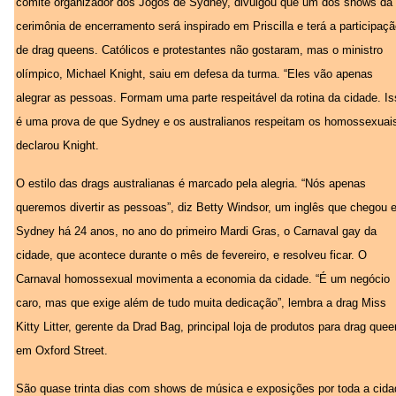
comitê organizador dos Jogos de Sydney, divulgou que um dos shows da
cerimônia de encerramento será inspirado em Priscilla e terá a participaç
de drag queens. Católicos e protestantes não gostaram, mas o ministro
olímpico, Michael Knight, saiu em defesa da turma. “Eles vão apenas
alegrar as pessoas. Formam uma parte respeitável da rotina da cidade. I
é uma prova de que Sydney e os australianos respeitam os homossexuais
declarou Knight.
O estilo das drags australianas é marcado pela alegria. “Nós apenas
queremos divertir as pessoas”, diz Betty Windsor, um inglês que chegou 
Sydney há 24 anos, no ano do primeiro Mardi Gras, o Carnaval gay da
cidade, que acontece durante o mês de fevereiro, e resolveu ficar. O
Carnaval homossexual movimenta a economia da cidade. “É um negócio
caro, mas que exige além de tudo muita dedicação”, lembra a drag Miss
Kitty Litter, gerente da Drad Bag, principal loja de produtos para drag que
em Oxford Street.
São quase trinta dias com shows de música e exposições por toda a cida