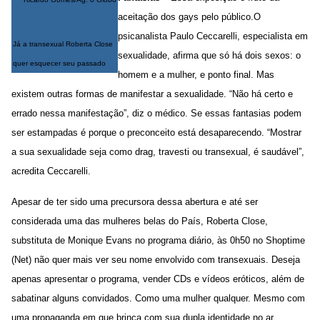
aceitação dos gays pelo público.O
psicanalista Paulo Ceccarelli, especialista em
Já a transexual Roberta Close
sexualidade, afirma que só há dois sexos: o
quer esquecer seu passado
homem e a mulher, e ponto final. Mas
existem outras formas de manifestar a sexualidade. “Não há certo e
errado nessa manifestação”, diz o médico. Se essas fantasias podem
ser estampadas é porque o preconceito está desaparecendo. “Mostrar
a sua sexualidade seja como drag, travesti ou transexual, é saudável”,
acredita Ceccarelli.
Apesar de ter sido uma precursora dessa abertura e até ser
considerada uma das mulheres belas do País, Roberta Close,
substituta de Monique Evans no programa diário, às 0h50 no Shoptime
(Net) não quer mais ver seu nome envolvido com transexuais. Deseja
apenas apresentar o programa, vender CDs e vídeos eróticos, além de
sabatinar alguns convidados. Como uma mulher qualquer. Mesmo com
uma propaganda em que brinca com sua dupla identidade no ar,