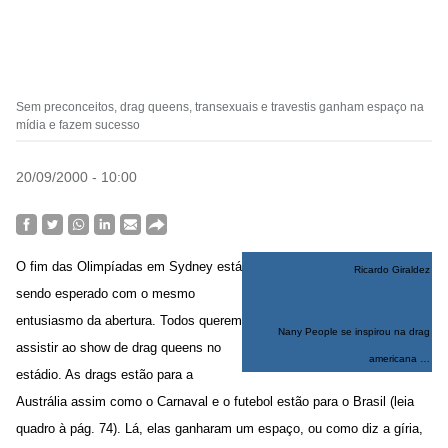
Sem preconceitos, drag queens, transexuais e travestis ganham espaço na
mídia e fazem sucesso
20/09/2000 - 10:00
O fim das Olimpíadas em Sydney está
Ricardo Giraldez
sendo esperado com o mesmo
entusiasmo da abertura. Todos querem
Nany People se inspirou na drag
assistir ao show de drag queens no
americana …
estádio. As drags estão para a
Austrália assim como o Carnaval e o futebol estão para o Brasil (leia
quadro à pág. 74). Lá, elas ganharam um espaço, ou como diz a gíria,