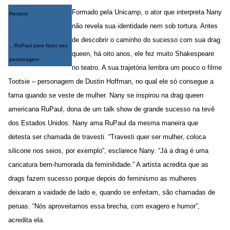
Formado pela Unicamp, o ator que interpreta Nany
Reuters
não revela sua identidade nem sob tortura. Antes
de descobrir o caminho do sucesso com sua drag
…RuPaul para fazer seu
queen, há oito anos, ele fez muito Shakespeare
personagem
no teatro. A sua trajetória lembra um pouco o filme
Tootsie – personagem de Dustin Hoffman, no qual ele só consegue a
fama quando se veste de mulher. Nany se inspirou na drag queen
americana RuPaul, dona de um talk show de grande sucesso na tevê
dos Estados Unidos. Nany ama RuPaul da mesma maneira que
detesta ser chamada de travesti. “Travesti quer ser mulher, coloca
silicone nos seios, por exemplo”, esclarece Nany. “Já a drag é uma
caricatura bem-humorada da feminilidade.” A artista acredita que as
drags fazem sucesso porque depois do feminismo as mulheres
deixaram a vaidade de lado e, quando se enfeitam, são chamadas de
peruas. “Nós aproveitamos essa brecha, com exagero e humor”,
acredita ela.