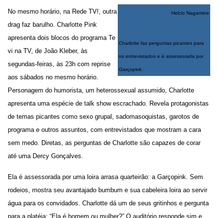
No mesmo horário, na Rede TV!, outra
Helcio Nagamine
drag faz barulho. Charlotte Pink
apresenta dois blocos do programa Te
Charlotte faz perguntas picantes para
vi na TV, de João Kleber, às
os entrevistados e é assessorada por
segundas-feiras, às 23h com reprise
Garçopink.
aos sábados no mesmo horário.
Personagem do humorista, um heterossexual assumido, Charlotte
apresenta uma espécie de talk show escrachado. Revela protagonistas
de temas picantes como sexo grupal, sadomasoquistas, garotos de
programa e outros assuntos, com entrevistados que mostram a cara
sem medo. Diretas, as perguntas de Charlotte são capazes de corar
até uma Dercy Gonçalves.
Ela é assessorada por uma loira arrasa quarteirão: a Garçopink. Sem
rodeios, mostra seu avantajado bumbum e sua cabeleira loira ao servir
água para os convidados. Charlotte dá um de seus gritinhos e pergunta
para a platéia: “Ela é homem ou mulher?” O auditório responde sim e