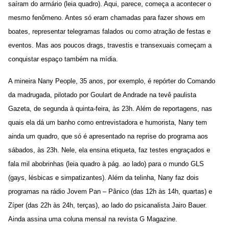
saíram do armário (leia quadro). Aqui, parece, começa a acontecer o
mesmo fenômeno. Antes só eram chamadas para fazer shows em
boates, representar telegramas falados ou como atração de festas e
eventos. Mas aos poucos drags, travestis e transexuais começam a
conquistar espaço também na mídia.
A mineira Nany People, 35 anos, por exemplo, é repórter do Comando
da madrugada, pilotado por Goulart de Andrade na tevê paulista
Gazeta, de segunda à quinta-feira, às 23h. Além de reportagens, nas
quais ela dá um banho como entrevistadora e humorista, Nany tem
ainda um quadro, que só é apresentado na reprise do programa aos
sábados, às 23h. Nele, ela ensina etiqueta, faz testes engraçados e
fala mil abobrinhas (leia quadro à pág. ao lado) para o mundo GLS
(gays, lésbicas e simpatizantes). Além da telinha, Nany faz dois
programas na rádio Jovem Pan – Pânico (das 12h às 14h, quartas) e
Zíper (das 22h às 24h, terças), ao lado do psicanalista Jairo Bauer.
Ainda assina uma coluna mensal na revista G Magazine.