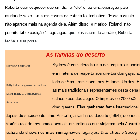
Roberta quer esquecer que um dia foi “ele” e fez uma operação para
mudar de sexo. Uma assessora da estrela foi tachativa: “Esse assunto
não aparece mais na agenda dela. Além disso, o marido, Roland, não
permite tal exposição.” Logo agora
que elas saem do armário, Roberta
fecha a sua porta.
As rainhas do deserto
Sydney é considerada uma das capitais mundia
Ricardo Stuckert
em matéria de respeito aos direitos dos gays, a
lado de San Franscisco, nos Estados Unidos. E
Kitty Litter é gerente da loja
as mais tradicionais representantes desta cena
Drag Bad, a principal da
cidade-sede dos Jogos Olímpicos de 2000 são 
Austrália
drag queens. Elas ganharam fama internacional
depois do sucesso do filme Priscilla, a rainha do deserto (1994), que recri
história real de três homossexuais australianos que viajaram pela Austráli
realizando shows nos mais inimagináveis lugarejos. Dias atrás, o Socog,