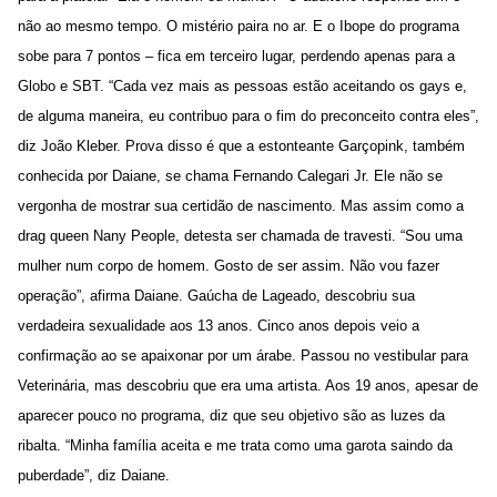
não ao mesmo tempo. O mistério paira no ar. E o Ibope do programa
sobe para 7 pontos – fica em terceiro lugar, perdendo apenas para a
Globo e SBT. “Cada vez mais as pessoas estão aceitando os gays e,
de alguma maneira, eu contribuo para o fim do preconceito contra eles”,
diz João Kleber. Prova disso é que a estonteante Garçopink, também
conhecida por Daiane, se chama Fernando Calegari Jr. Ele não se
vergonha de mostrar sua certidão de nascimento. Mas assim como a
drag queen Nany People, detesta ser chamada de travesti. “Sou uma
mulher num corpo de homem. Gosto de ser assim. Não vou fazer
operação”, afirma Daiane. Gaúcha de Lageado, descobriu sua
verdadeira sexualidade aos 13 anos. Cinco anos depois veio a
confirmação ao se apaixonar por um árabe. Passou no vestibular para
Veterinária, mas descobriu que era uma artista. Aos 19 anos, apesar de
aparecer pouco no programa, diz que seu objetivo são as luzes da
ribalta. “Minha família aceita e me trata como uma garota saindo da
puberdade”, diz Daiane.