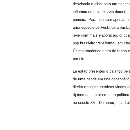
desviando o olhar para um passado
inflamou uma platéia vip durante
primeira. Para não soar apenas n
uma espécie de Festa de arromba 
iê-iê com mais elaboração, crític
pop brasileiro transformou em cl
Último romântico entra de forma ex
por ele.
Lá estão presentes o balanço pers
de uma banda em fina consonância.
direito a toques exóticos vindos 
típicos do cantor em letra políti
no século XVI. Demorou, mas Lul