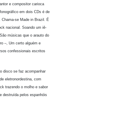
antor e compositor carioca
 fonográfico em dois CDs é de
m. Chama-se Made in Brazil. É
ock nacional. Soando um iê-
. São músicas que o arauto do
ero –, Um certo alguém e
ersos confessionais escritos
 no disco se faz acompanhar
de eletronordestina, com
rock trazendo o molho e sabor
 e destruída pelos espanhóis