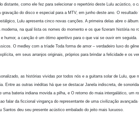
 distante, como ele fez para selecionar o repertório deste Lulu acústico, o c
 a gravação do disco e especial para a MTV, em junho deste ano. O resultado
ostálgico, Lulu apresenta cinco novas canções. A primeira delas abre o álbu
moderna, na qual lista os nomes do momento e os que fizeram história no r
a e humor, a canção é um ótimo aperitivo para o que vai se ouvir em seguida
ássicos. O medley com a tríade Toda forma de amor – verdadeiro luxo do gên
plícita, em seus arranjos originais, próprios para brindar a felicidade e os v
onalizado, as histórias vividas por todos nós e a guitarra solar de Lulu, que
 Entre as outras inéditas há que se destacar Janela indiscreta, de sonorida
de uma bateria indiana movida a pilha, e O retorno do maia intergalático, um 
ca ao falar da ficcional vingança do representante de uma civilização avançada
u Santos deu seu presente acústico embalado do jeito mais luxuoso.