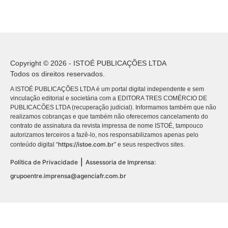
Copyright © 2026 - ISTOÉ PUBLICAÇÕES LTDA
Todos os direitos reservados.
A ISTOÉ PUBLICAÇÕES LTDA é um portal digital independente e sem
vinculação editorial e societária com a EDITORA TRES COMÉRCIO DE
PUBLICACÕES LTDA (recuperação judicial). Informamos também que não
realizamos cobranças e que também não oferecemos cancelamento do
contrato de assinatura da revista impressa de nome ISTOÉ, tampouco
autorizamos terceiros a fazê-lo, nos responsabilizamos apenas pelo
https://istoe.com.br
conteúdo digital “
” e seus respectivos sites.
|
Política de Privacidade
Assessoria de Imprensa:
grupoentre.imprensa@agenciafr.com.br