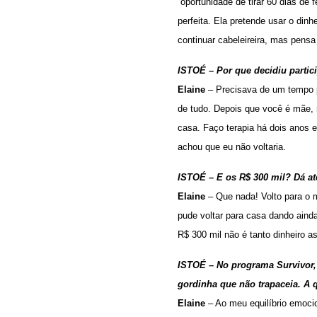
“oportunidade de tirar 60 dias de 
perfeita. Ela pretende usar o din
continuar cabeleireira, mas pensa
ISTOÉ – Por que decidiu partici
Elaine
– Precisava de um tempo pa
de tudo. Depois que você é mãe, n
casa. Faço terapia há dois anos e
achou que eu não voltaria.
ISTOÉ – E os R$ 300 mil? Dá a
Elaine
– Que nada! Volto para o 
pude voltar para casa dando aind
R$ 300 mil não é tanto dinheiro a
ISTOÉ – No programa Survivor, 
gordinha que não trapaceia. A q
Elaine
– Ao meu equilíbrio emocion