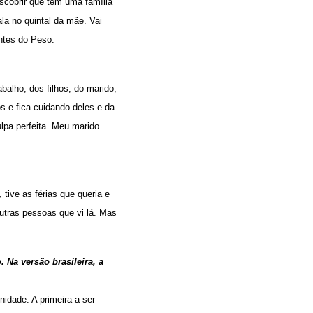
descobrir que tem uma família
ala no quintal da mãe. Vai
antes do Peso.
balho, dos filhos, do marido,
s e fica cuidando deles e da
lpa perfeita. Meu marido
tive as férias que queria e
utras pessoas que vi lá. Mas
 Na versão brasileira, a
nidade. A primeira a ser