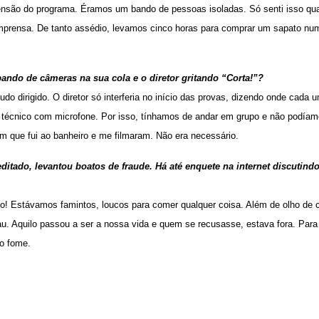
ensão do programa. Éramos um bando de pessoas isoladas. Só senti isso qu
 imprensa. De tanto assédio, levamos cinco horas para comprar um sapato nu
bando de câmeras na sua cola e o diretor gritando “Corta!”?
do dirigido. O diretor só interferia no início das provas, dizendo onde cada u
técnico com microfone. Por isso, tínhamos de andar em grupo e não podíam
em que fui ao banheiro e me filmaram. Não era necessário.
ditado, levantou boatos de fraude. Há até enquete na internet discut
 Estávamos famintos, loucos para comer qualquer coisa. Além de olho de c
hau. Aquilo passou a ser a nossa vida e quem se recusasse, estava fora. Par
do fome.