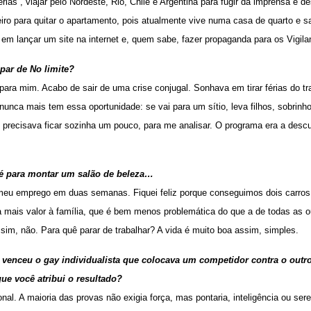
férias”, viajar pelo Nordeste, Rio, Chile e Argentina para fugir da imprensa e 
heiro para quitar o apartamento, pois atualmente vive numa casa de quarto e s
 em lançar um site na internet e, quem sabe, fazer propaganda para os Vigil
par de No limite?
ra mim. Acabo de sair de uma crise conjugal. Sonhava em tirar férias do tra
unca mais tem essa oportunidade: se vai para um sítio, leva filhos, sobrinho
 precisava ficar sozinha um pouco, para me analisar. O programa era a descu
té para montar um salão de beleza…
meu emprego em duas semanas. Fiquei feliz porque conseguimos dois carros, 
a mais valor à família, que é bem menos problemática do que a de todas as o
ssim, não. Para quê parar de trabalhar? A vida é muito boa assim, simples.
venceu o gay individualista que colocava um competidor contra o outro.
ue você atribui o resultado?
al. A maioria das provas não exigia força, mas pontaria, inteligência ou sere