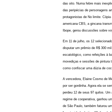
das oito. Numa febre mais inexpl
das peripécias de personagens an
protagonistas de No limite. Cópia
americana CBS, a gincana transmi
Ibope, gerou discussões sobre vo
Em 11 de julho, os 12 selecionad
disputar um prêmio de R$ 300 mi
escatológico, como refeições à b
movediças e sessões de pintura tr
como confiscar uma dúzia de coco
A vencedora, Elaine Cosmo de Mel
por ser gordinha. Agora ela se se
perdeu 12 de seus 97 quilos. Um 
regime de cooperativa, ganhou um
de São Paulo, também faturou um 