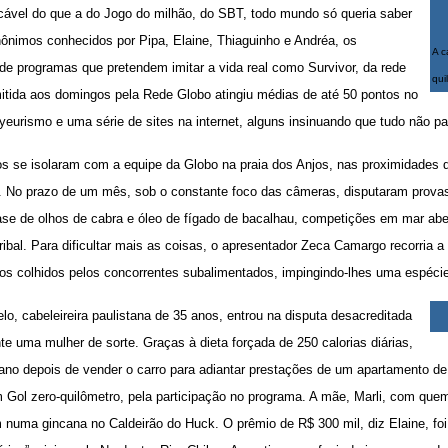
icável do que a do Jogo do milhão, do SBT, todo mundo só queria saber
ônimos conhecidos por Pipa, Elaine, Thiaguinho e Andréa, os
A c
 de programas que pretendem imitar a vida real como Survivor, da rede
qui
tida aos domingos pela Rede Globo atingiu médias de até 50 pontos no
yeurismo e uma série de sites na internet, alguns insinuando que tudo não 
os se isolaram com a equipe da Globo na praia dos Anjos, nas proximidades d
l. No prazo de um mês, sob o constante foco das câmeras, disputaram prova
ase de olhos de cabra e óleo de fígado de bacalhau, competições em mar abe
ibal. Para dificultar mais as coisas, o apresentador Zeca Camargo recorria a t
s colhidos pelos concorrentes subalimentados, impingindo-lhes uma espécie
o, cabeleireira paulistana de 35 anos, entrou na disputa desacreditada
nte uma mulher de sorte. Graças à dieta forçada de 250 calorias diárias,
ano depois de vender o carro para adiantar prestações de um apartamento d
 Gol zero-quilômetro, pela participação no programa. A mãe, Marli, com que
numa gincana no Caldeirão do Huck. O prêmio de R$ 300 mil, diz Elaine, foi