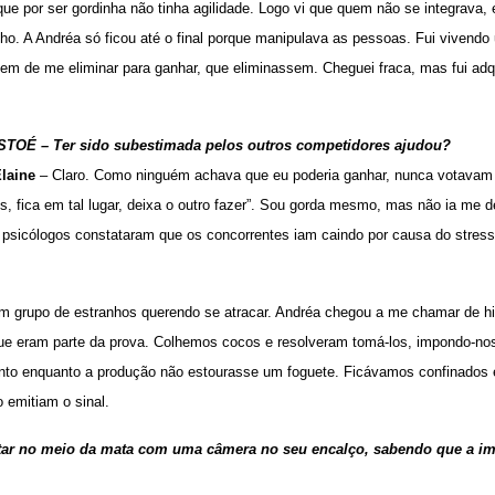
 que por ser gordinha não tinha agilidade. Logo vi que quem não se integrava,
ho. A Andréa só ficou até o final porque manipulava as pessoas. Fui vivendo 
em de me eliminar para ganhar, que eliminassem. Cheguei fraca, mas fui adqu
STOÉ – Ter sido subestimada pelos outros competidores ajudou?
Elaine
– Claro. Como ninguém achava que eu poderia ganhar, nunca votavam
s, fica em tal lugar, deixa o outro fazer”. Sou gorda mesmo, mas não ia me d
psicólogos constataram que os concorrentes iam caindo por causa do stress
m grupo de estranhos querendo se atracar. Andréa chegou a me chamar de 
que eram parte da prova. Colhemos cocos e resolveram tomá-los, impondo-no
to enquanto a produção não estourasse um foguete. Ficávamos confinados e 
emitiam o sinal.
tar no meio da mata com uma câmera no seu encalço, sabendo que a im