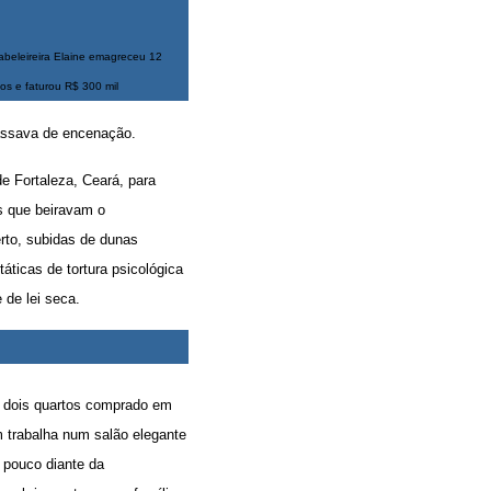
abeleireira Elaine emagreceu 12
los e faturou R$ 300 mil
passava de encenação.
e Fortaleza, Ceará, para
s que beiravam o
rto, subidas de dunas
áticas de tortura psicológica
 de lei seca.
e dois quartos comprado em
m trabalha num salão elegante
 pouco diante da