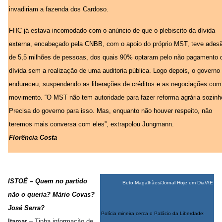
invadiriam a fazenda dos Cardoso.
FHC já estava incomodado com o anúncio de que o plebiscito da dívida
externa, encabeçado pela CNBB, com o apoio do próprio MST, teve ades
de 5,5 milhões de pessoas, dos quais 90% optaram pelo não pagamento 
dívida sem a realização de uma auditoria pública. Logo depois, o governo
endureceu, suspendendo as liberações de créditos e as negociações com
movimento. “O MST não tem autoridade para fazer reforma agrária sozinh
Precisa do governo para isso. Mas, enquanto não houver respeito, não
teremos mais conversa com eles”, extrapolou Jungmann.
Florência Costa
ISTOÉ – Quem no partido
Beto Magalhães/Jornal Hoje em Dia/AE
não o queria? Mário Covas?
José Serra?
Polícia mineira cerca o Palácio da Liberdade:
Itamar
– Tinha informação de