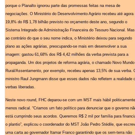
porque o Planalto ignorou parte das promessas feitas na mesa de
negociações. O Ministério do Desenvolvimento Agrário recebeu até agora
19,8% do R$ 1,78 bilhão previsto no orçamento deste ano, segundo o
Sistema Integrado de Administração Financeira do Tesouro Nacional. Mas
ao contrário do que o seu nome indica, o Ministério deixou para segundo
plano as ações agrárias, preocupando-se mais em desenvolver a sua
imagem: gastou 61,68% dos R$ 4,42 milhões da verba prevista para a
propaganda. Um dos projetos de reforma agrária, o chamado Novo Mundo
Rural/Assentamento, por exemplo, recebeu apenas 13,5% de sua verba. 
ministro Raul Jungmann disse que esses dados não refletem a realidade 
verbas liberadas.
Neste novo round, FHC deparou-se com um MST mais hábil politicamente
menos radical. “Criamos um fato político para denunciar que o governo nã
está cumprindo seus acordos. Queremos R$ 2 mil por família para financi
o plantio”, explicou o coordenador do MST João Pedro Stédile, que escre
uma carta ao governador Itamar Franco garantindo que os sem-terra não