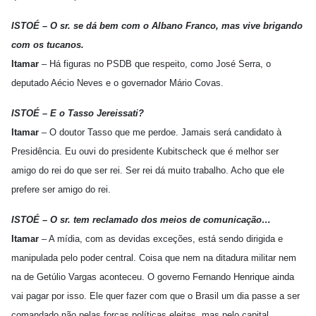
ISTOÉ – O sr. se dá bem com o Albano Franco, mas vive brigando
com os tucanos.
Itamar
– Há figuras no PSDB que respeito, como José Serra, o
deputado Aécio Neves e o governador Mário Covas.
ISTOÉ – E o Tasso Jereissati?
Itamar
– O doutor Tasso que me perdoe. Jamais será candidato à
Presidência. Eu ouvi do presidente Kubitscheck que é melhor ser
amigo do rei do que ser rei. Ser rei dá muito trabalho. Acho que ele
prefere ser amigo do rei.
ISTOÉ – O sr. tem reclamado dos meios de comunicação…
Itamar
– A mídia, com as devidas exceções, está sendo dirigida e
manipulada pelo poder central. Coisa que nem na ditadura militar nem
na de Getúlio Vargas aconteceu. O governo Fernando Henrique ainda
vai pagar por isso. Ele quer fazer com que o Brasil um dia passe a ser
comandado não pelas forças políticas eleitas, mas pelo capital