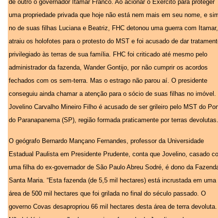
de outro o governador Itamar Franco. Ao acionar o Exército para proteger
uma propriedade privada que hoje não está nem mais em seu nome, e si
no de suas filhas Luciana e Beatriz, FHC detonou uma guerra com Itamar,
atraiu os holofotes para o protesto do MST e foi acusado de dar tratamen
privilegiado às terras de sua família. FHC foi criticado até mesmo pelo
administrador da fazenda, Wander Gontijo, por não cumprir os acordos
fechados com os sem-terra. Mas o estrago não parou aí. O presidente
conseguiu ainda chamar a atenção para o sócio de suas filhas no imóvel.
Jovelino Carvalho Mineiro Filho é acusado de ser grileiro pelo MST do Pon
do Paranapanema (SP), região formada praticamente por terras devolutas
O geógrafo Bernardo Mançano Fernandes, professor da Universidade
Estadual Paulista em Presidente Prudente, conta que Jovelino, casado c
uma filha do ex-governador de São Paulo Abreu Sodré, é dono da Fazend
Santa Maria. “Esta fazenda (de 5,5 mil hectares) está incrustada em uma
área de 500 mil hectares que foi grilada no final do século passado. O
governo Covas desapropriou 66 mil hectares desta área de terra devoluta.