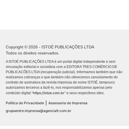
Copyright © 2026 - ISTOÉ PUBLICAÇÕES LTDA
Todos os direitos reservados.
A ISTOÉ PUBLICAÇÕES LTDA é um portal digital independente e sem
vinculação editorial e societária com a EDITORA TRES COMÉRCIO DE
PUBLICACÕES LTDA (recuperação judicial). Informamos também que não
realizamos cobranças e que também não oferecemos cancelamento do
contrato de assinatura da revista impressa de nome ISTOÉ, tampouco
autorizamos terceiros a fazê-lo, nos responsabilizamos apenas pelo
https://istoe.com.br
conteúdo digital “
” e seus respectivos sites.
|
Política de Privacidade
Assessoria de Imprensa:
grupoentre.imprensa@agenciafr.com.br