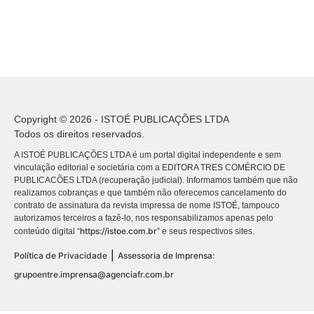
Copyright © 2026 - ISTOÉ PUBLICAÇÕES LTDA
Todos os direitos reservados.
A ISTOÉ PUBLICAÇÕES LTDA é um portal digital independente e sem
vinculação editorial e societária com a EDITORA TRES COMÉRCIO DE
PUBLICACÕES LTDA (recuperação judicial). Informamos também que não
realizamos cobranças e que também não oferecemos cancelamento do
contrato de assinatura da revista impressa de nome ISTOÉ, tampouco
autorizamos terceiros a fazê-lo, nos responsabilizamos apenas pelo
https://istoe.com.br
conteúdo digital “
” e seus respectivos sites.
|
Política de Privacidade
Assessoria de Imprensa:
grupoentre.imprensa@agenciafr.com.br