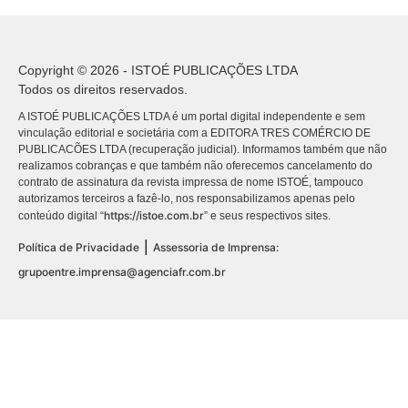
Copyright © 2026 - ISTOÉ PUBLICAÇÕES LTDA
Todos os direitos reservados.
A ISTOÉ PUBLICAÇÕES LTDA é um portal digital independente e sem
vinculação editorial e societária com a EDITORA TRES COMÉRCIO DE
PUBLICACÕES LTDA (recuperação judicial). Informamos também que não
realizamos cobranças e que também não oferecemos cancelamento do
contrato de assinatura da revista impressa de nome ISTOÉ, tampouco
autorizamos terceiros a fazê-lo, nos responsabilizamos apenas pelo
https://istoe.com.br
conteúdo digital “
” e seus respectivos sites.
|
Política de Privacidade
Assessoria de Imprensa:
grupoentre.imprensa@agenciafr.com.br