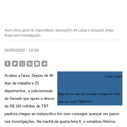
Num clima geral de impunidade, transações de Lalau e Eduardo Jorge
ficam sem investigação
06/09/2000 - 10:00
Acabou a farsa. Depois de 40
André Dusek
dias de trabalho e 25
depoimentos, a subcomissão
Briga Renan saiu da comissão fustigando ACM:
do Senado que apura o desvio
mais um duelo PMDB-PFL
de R$ 169 milhões do TRT
paulista chegou ao melancólico fim sem conseguir avançar um passo
nas investigações. Na manhã da quarta-feira 6, a senadora Heloísa