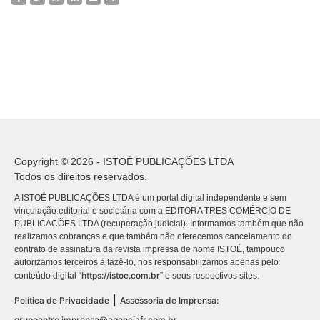
Copyright © 2026 - ISTOÉ PUBLICAÇÕES LTDA
Todos os direitos reservados.
A ISTOÉ PUBLICAÇÕES LTDA é um portal digital independente e sem
vinculação editorial e societária com a EDITORA TRES COMÉRCIO DE
PUBLICACÕES LTDA (recuperação judicial). Informamos também que não
realizamos cobranças e que também não oferecemos cancelamento do
contrato de assinatura da revista impressa de nome ISTOÉ, tampouco
autorizamos terceiros a fazê-lo, nos responsabilizamos apenas pelo
https://istoe.com.br
conteúdo digital “
” e seus respectivos sites.
|
Política de Privacidade
Assessoria de Imprensa:
grupoentre.imprensa@agenciafr.com.br