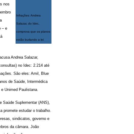
es nos
ezembro
Infrações: Andrea
 a
Salazar, do Idec,
o – e
comprova que os planos
tá
estão burlando a lei
 acusa Andrea Salazar,
onsultas) no Idec: 2.214 até
amações. São eles: Amil, Blue
lanos de Saúde, Intermédica
 e Unimed Paulistana.
 de Saúde Suplementar (ANS),
a promete estudar o trabalho.
esas, sindicatos, governo e
embros da câmara. João