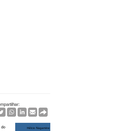
mpartilhar:
a do
Hélcio Nagamine