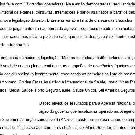
isa feita com 13 grandes operadoras. Nela estão demonstradas irregularidad
integral de exames, consultas, internações e parto) assinados a partir de d
 nova legislação do setor. Entre elas estão a falta de clareza das cláusulas,
aso de pagamento e a não oferta do agravo. Esse recurso pode ser solicitad
– nos casos nos quais o paciente sabe que possui doença pré-existente e es
eito a tratamento.
s empresas cumpriam a legislação. “Mas as operadoras estão burlando a lei”,
é verdade que os planos continuam os campeões de ocorrências (queixas e c
ção decidiu realizar o levantamento, escolhendo os primeiros na lista de recl
smontano, Golden Cross Assistência Internacional de Saúde, Interclínicas P
ros, Medial Saúde, Porto Seguro Saúde, Saúde Unicór, Sul América Seguros
O Idec enviou os resultados para a Agência Nacional
órgão do governo que fiscaliza as operadoras. A agênci
 Suplementar, órgão consultivo da ANS composto por representantes de empr
 entidade. “É preciso agir com mais eficácia”, diz Mário Scheffer, um dos m