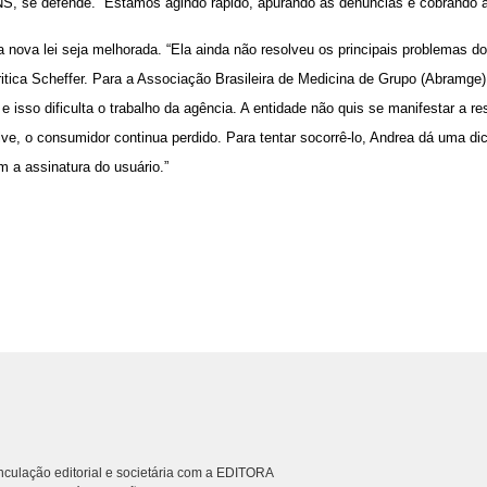
ANS, se defende. “Estamos agindo rápido, apurando as denúncias e cobrando a
nova lei seja melhorada. “Ela ainda não resolveu os principais problemas do
ritica Scheffer. Para a Associação Brasileira de Medicina de Grupo (Abramge)
 isso dificulta o trabalho da agência. A entidade não quis se manifestar a res
ve, o consumidor continua perdido. Para tentar socorrê-lo, Andrea dá uma dic
m a assinatura do usuário.”
culação editorial e societária com a EDITORA