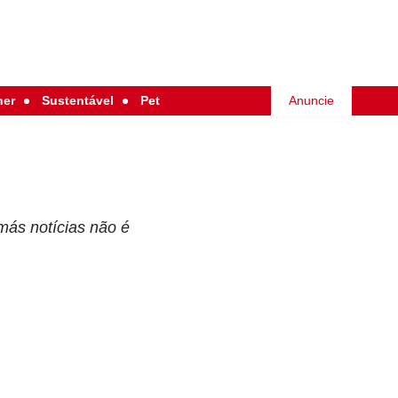
her
Sustentável
Pet
Anuncie
más notícias não é