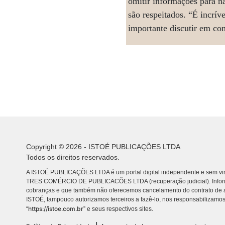
omitir informações para n
são respeitados. “É incrív
importante discutir em con
Copyright © 2026 - ISTOÉ PUBLICAÇÕES LTDA
Todos os direitos reservados.
A ISTOÉ PUBLICAÇÕES LTDA é um portal digital independente e sem vin
TRES COMÉRCIO DE PUBLICACÕES LTDA (recuperação judicial). Info
cobranças e que também não oferecemos cancelamento do contrato de a
ISTOÉ, tampouco autorizamos terceiros a fazê-lo, nos responsabilizamos
https://istoe.com.br
“
” e seus respectivos sites.