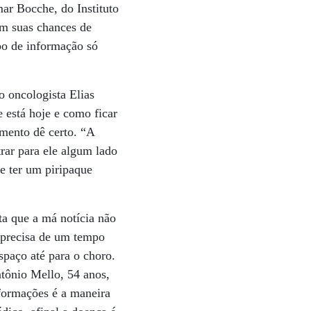
mar Bocche, do Instituto
im suas chances de
po de informação só
o oncologista Elias
 está hoje e como ficar
amento dê certo. “A
rar para ele algum lado
e ter um piripaque
ta que a má notícia não
e precisa de um tempo
spaço até para o choro.
ntônio Mello, 54 anos,
formações é a maneira