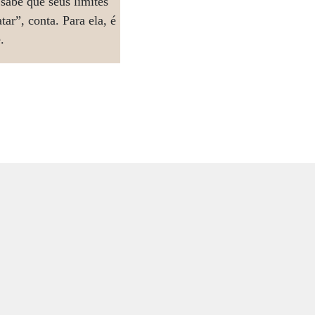
sabe que seus limites
ar”, conta. Para ela, é
.