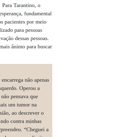
 Para Tarantino, o
 esperança, fundamental
os pacientes por meio
lizado para pessoas
ivação dessas pessoas.
 mais ânimo para buscar
e encarrega não apenas
esquerdo. Operou a
s não pensava que
 mais um tumor na
ião, ao descrever o
 indo contra minhas
urpreendeu. “Cheguei a