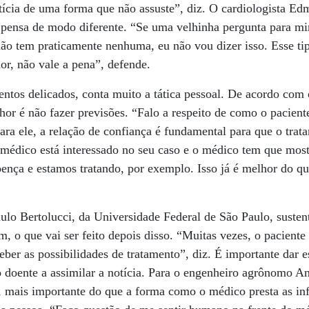
otícia de uma forma que não assuste”, diz. O cardiologista Ed
 pensa de modo diferente. “Se uma velhinha pergunta para m
não tem praticamente nenhuma, eu não vou dizer isso. Esse ti
or, não vale a pena”, defende.
tos delicados, conta muito a tática pessoal. De acordo com 
or é não fazer previsões. “Falo a respeito de como o paciente
ra ele, a relação de confiança é fundamental para que o trat
 médico está interessado no seu caso e o médico tem que most
ença e estamos tratando, por exemplo. Isso já é melhor do qu
ulo Bertolucci, da Universidade Federal de São Paulo, susten
im, o que vai ser feito depois disso. “Muitas vezes, o pacient
eber as possibilidades de tratamento”, diz. É importante dar e
 doente a assimilar a notícia. Para o engenheiro agrônomo A
a, mais importante do que a forma como o médico presta as in