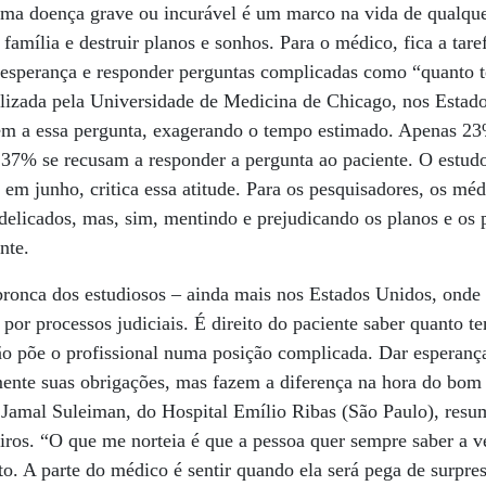
uma doença grave ou incurável é um marco na vida de qualqu
família e destruir planos e sonhos. Para o médico, fica a taref
r esperança e responder perguntas complicadas como “quanto 
lizada pela Universidade de Medicina de Chicago, nos Estado
 a essa pergunta, exagerando o tempo estimado. Apenas 23%
 37% se recusam a responder a pergunta ao paciente. O estud
 em junho, critica essa atitude. Para os pesquisadores, os mé
elicados, mas, sim, mentindo e prejudicando os planos e os p
nte.
 bronca dos estudiosos – ainda mais nos Estados Unidos, onde
or processos judiciais. É direito do paciente saber quanto t
ação põe o profissional numa posição complicada. Dar esperanç
mente suas obrigações, mas fazem a diferença na hora do bo
a Jamal Suleiman, do Hospital Emílio Ribas (São Paulo), res
eiros. “O que me norteia é que a pessoa quer sempre saber a ve
ito. A parte do médico é sentir quando ela será pega de surpre