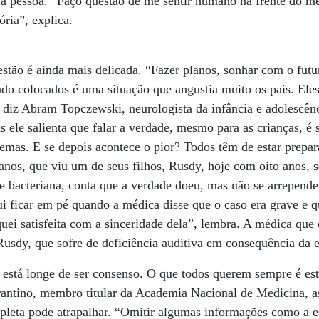
a pessoa. “Faço questão de me sentir humano na frente do mé
ória”, explica.
estão é ainda mais delicada. “Fazer planos, sonhar com o futur
do colocados é uma situação que angustia muito os pais. Ele
 diz Abram Topczewski, neurologista da infância e adolescênc
s ele salienta que falar a verdade, mesmo para as crianças, 
emas. E se depois acontece o pior? Todos têm de estar prepar
nos, que viu um de seus filhos, Rusdy, hoje com oito anos, 
 bacteriana, conta que a verdade doeu, mas não se arrepende 
i ficar em pé quando a médica disse que o caso era grave e qu
quei satisfeita com a sinceridade dela”, lembra. A médica que
 Rusdy, que sofre de deficiência auditiva em consequência da 
está longe de ser consenso. O que todos querem sempre é est
antino, membro titular da Academia Nacional de Medicina, a
pleta pode atrapalhar. “Omitir algumas informações como a es