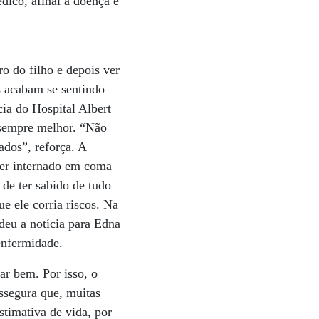
dico, afinal a doença é
o do filho e depois ver
s acabam se sentindo
ia do Hospital Albert
é sempre melhor. “Não
ados”, reforça. A
ser internado em coma
de ter sabido de tudo
e ele corria riscos. Na
 deu a notícia para Edna
enfermidade.
ar bem. Por isso, o
ssegura que, muitas
timativa de vida, por