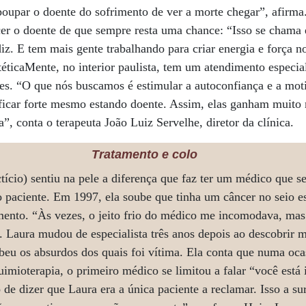
upar o doente do sofrimento de ver a morte chegar”, afirma.
er o doente de que sempre resta uma chance: “Isso se chama
iz. E tem mais gente trabalhando para criar energia e força n
stéticaMente, no interior paulista, tem um atendimento especia
es. “O que nós buscamos é estimular a autoconfiança e a mot
ficar forte mesmo estando doente. Assim, elas ganham muito
a”, conta o terapeuta João Luiz Servelhe, diretor da clínica.
Tratamento e colo
tício) sentiu na pele a diferença que faz ter um médico que s
 paciente. Em 1997, ela soube que tinha um câncer no seio 
mento. “Às vezes, o jeito frio do médico me incomodava, ma
z. Laura mudou de especialista três anos depois ao descobrir
u os absurdos dos quais foi vítima. Ela conta que numa ocas
imioterapia, o primeiro médico se limitou a falar “você está
 de dizer que Laura era a única paciente a reclamar. Isso a s