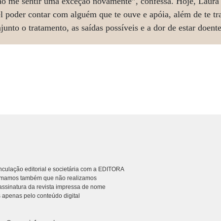
ão me sentir uma exceção novamente”, confessa. Hoje, Laura 
el poder contar com alguém que te ouve e apóia, além de te trat
junto o tratamento, as saídas possíveis e a dor de estar doente
culação editorial e societária com a EDITORA
rmamos também que não realizamos
ssinatura da revista impressa de nome
 apenas pelo conteúdo digital