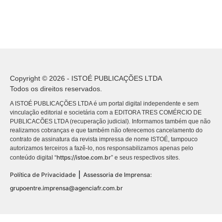
Copyright © 2026 - ISTOÉ PUBLICAÇÕES LTDA
Todos os direitos reservados.
A ISTOÉ PUBLICAÇÕES LTDA é um portal digital independente e sem
vinculação editorial e societária com a EDITORA TRES COMÉRCIO DE
PUBLICACÕES LTDA (recuperação judicial). Informamos também que não
realizamos cobranças e que também não oferecemos cancelamento do
contrato de assinatura da revista impressa de nome ISTOÉ, tampouco
autorizamos terceiros a fazê-lo, nos responsabilizamos apenas pelo
https://istoe.com.br
conteúdo digital “
” e seus respectivos sites.
|
Política de Privacidade
Assessoria de Imprensa:
grupoentre.imprensa@agenciafr.com.br